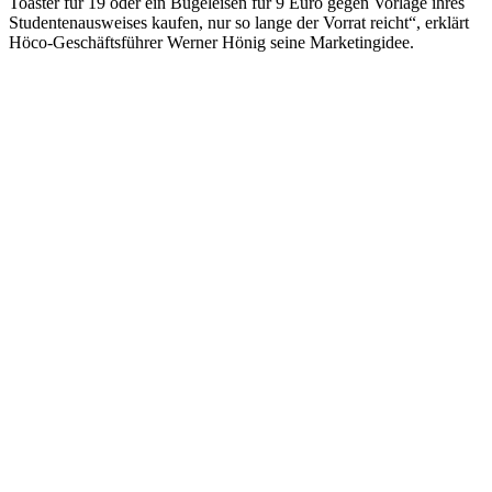
Toaster für 19 oder ein Bügeleisen für 9 Euro gegen Vorlage ihres
Studentenausweises kaufen, nur so lange der Vorrat reicht“, erklärt
Höco-Geschäftsführer Werner Hönig seine Marketingidee.