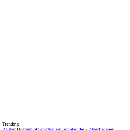
Trending
Räuber Hotzenplotz eröffnet am Sonntag die 2. Wiesbadener