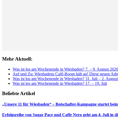
Mehr Aktuell:
Was ist los am Wochenende in Wiesbaden? 7. – 9. August 202
Auf und Zu: Wiesbadens Café-Boom hält an! Diese neuen Adres
Was ist los am Wochenende in Wiesbaden? 31. Juli – 2. Augus
Was ist los am Wochenende in Wiesbaden? 17. – 19. Juli
Beliebte Artikel
„Unsere 11 für Wiesbaden“ – Botschafter-Kampagne startet beim
Erfolgsreihe von Sugar Pace und Caffe Nero geht am 4. Juli in 