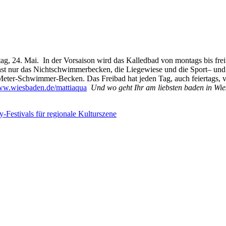
, 24. Mai. In der Vorsaison wird das Kalledbad von montags bis freit
hst nur das Nichtschwimmerbecken, die Liegewiese und die Sport– und 
eter-Schwimmer-Becken. Das Freibad hat jeden Tag, auch feiertags, vo
www.wiesbaden.de/mattiaqua
Und wo geht Ihr am liebsten baden in Wi
-Festivals für regionale Kulturszene