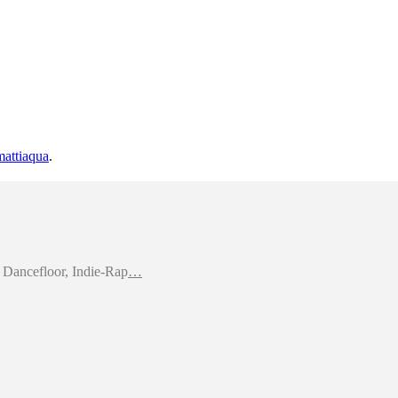
mattiaqua
.
Dancefloor, Indie-Rap
…