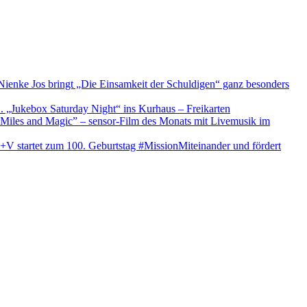
ienke Jos bringt „Die Einsamkeit der Schuldigen“ ganz besonders
1. „Jukebox Saturday Night“ ins Kurhaus – Freikarten
iles and Magic” – sensor-Film des Monats mit Livemusik im
+V startet zum 100. Geburtstag #MissionMiteinander und fördert