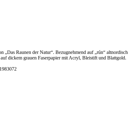
ion „Das Raunen der Natur“. Bezugnehmend auf „rún“ altnordisch
uf dickem grauen Faserpapier mit Acryl, Bleistift und Blattgold.
641983072