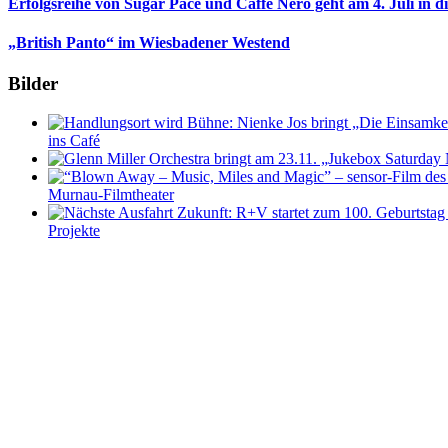
Erfolgsreihe von Sugar Pace und Caffe Nero geht am 4. Juli in 
„British Panto“ im Wiesbadener Westend
Bilder
ins Café
Murnau-Filmtheater
Projekte