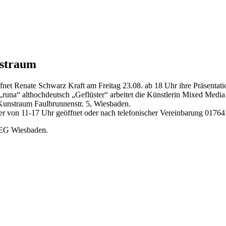
nstraum
et Renate Schwarz Kraft am Freitag 23.08. ab 18 Uhr ihre Präsentat
una“ althochdeutsch „Geflüster“ arbeitet die Künstlerin Mixed Media a
Kunstraum Faulbrunnenstr. 5, Wiesbaden.
ber von 11-17 Uhr geöffnet oder nach telefonischer Vereinbarung 017
 SEG Wiesbaden.