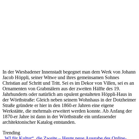
In der Wiesbadener Innenstadt begegnet man dem Werk von Johann
Jacob Höppli, seiner Witwe und ihres gemeinsamen Sohnes
Christian auf Schritt und Tritt. Sei es im Dekor von Villen, sei es an
Ornamenten von Grabmälern aus der zweiten Hälfte des 19.
Jahrhunderts oder natürlich am opulent gestalteten Höppli-Haus in
der Wörthstraße: Gleich neben seinem Wohnhaus in der Dotzheimer
Straße gründete er hier in den 1860-er Jahren eine eigene
Werkstätte, die mehrmals erweitert werden konnte. Ab Anfang der
1870-er Jahre ist dann in der Wörthstraße ein umfassender
architektonischer Katalog entstanden.
Trending
„WI für Kultur“, die Zweite – Heute neue Ausgabe des Online-