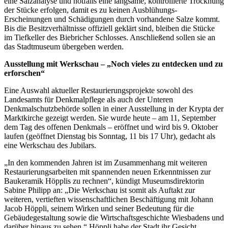
eine Salzanalyse und notfalls eine langsame, kontrollierte Trocknung
der Stücke erfolgen, damit es zu keinen Ausblühungs-
Erscheinungen und Schädigungen durch vorhandene Salze kommt.
Bis die Besitzverhältnisse offiziell geklärt sind, bleiben die Stücke
im Tiefkeller des Biebricher Schlosses. Anschließend sollen sie an
das Stadtmuseum übergeben werden.
Ausstellung mit Werkschau – „Noch vieles zu entdecken und zu
erforschen“
Eine Auswahl aktueller Restaurierungsprojekte sowohl des
Landesamts für Denkmalpflege als auch der Unteren
Denkmalschutzbehörde sollen in einer Ausstellung in der Krypta der
Marktkirche gezeigt werden. Sie wurde heute – am 11, September
dem Tag des offenen Denkmals – eröffnet und wird bis 9. Oktober
laufen (geöffnet Dienstag bis Sonntag, 11 bis 17 Uhr), gedacht als
eine Werkschau des Jubilars.
„In den kommenden Jahren ist im Zusammenhang mit weiteren
Restaurierungsarbeiten mit spannenden neuen Erkenntnissen zur
Baukeramik Höpplis zu rechnen“, kündigt Museumsdirektorin
Sabine Philipp an: „Die Werkschau ist somit als Auftakt zur
weiteren, vertieften wissenschaftlichen Beschäftigung mit Johann
Jacob Höppli, seinem Wirken und seiner Bedeutung für die
Gebäudegestaltung sowie die Wirtschaftsgeschichte Wiesbadens und
darüber hinaus zu sehen.“ Höppli habe der Stadt ihr Gesicht