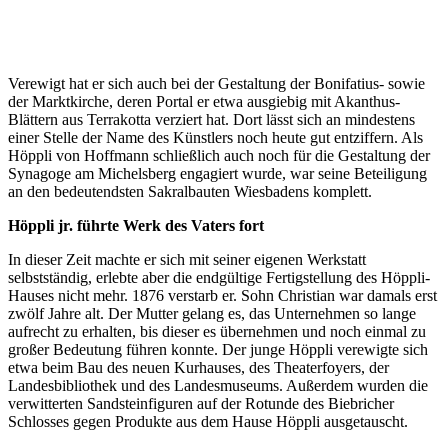
Verewigt hat er sich auch bei der Gestaltung der Bonifatius- sowie
der Marktkirche, deren Portal er etwa ausgiebig mit Akanthus-
Blättern aus Terrakotta verziert hat. Dort lässt sich an mindestens
einer Stelle der Name des Künstlers noch heute gut entziffern. Als
Höppli von Hoffmann schließlich auch noch für die Gestaltung der
Synagoge am Michelsberg engagiert wurde, war seine Beteiligung
an den bedeutendsten Sakralbauten Wiesbadens komplett.
Höppli jr. führte Werk des Vaters fort
In dieser Zeit machte er sich mit seiner eigenen Werkstatt
selbstständig, erlebte aber die endgültige Fertigstellung des Höppli-
Hauses nicht mehr. 1876 verstarb er. Sohn Christian war damals erst
zwölf Jahre alt. Der Mutter gelang es, das Unternehmen so lange
aufrecht zu erhalten, bis dieser es übernehmen und noch einmal zu
großer Bedeutung führen konnte. Der junge Höppli verewigte sich
etwa beim Bau des neuen Kurhauses, des Theaterfoyers, der
Landesbibliothek und des Landesmuseums. Außerdem wurden die
verwitterten Sandsteinfiguren auf der Rotunde des Biebricher
Schlosses gegen Produkte aus dem Hause Höppli ausgetauscht.