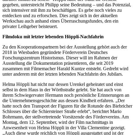
gegeben, unterstreicht Philipp seine Bedeutung – und das Potenzial,
sich intensiver mit ihm zu beschäftigen. Es gebe noch vieles zu
entdecken und zu erforschen. Dies zeigt sich in der aktuellen
Werkschau auch anhand eines Überraschungsfundes, den ein
privater Leihgeber beisteuert.
Filmdoku mit letzter lebenden Höppli-Nachfahrin
Zu den Kooperationspartnern bei der Ausstellung gehört auch der
2018 in Wiesbaden gegründete Förderverein Deutsches
Forschungszentrum Historismus. Dieser will im Rahmen der
Ausstellung die Dokumentation präsentieren, die seit 2019
zusammen mit Filmemacher Harald Kuntze entsteht. Gedreht wird
unter anderem mit der letzten lebenden Nachfahrin des Jubilars.
Helma Höppli hat nicht nur dessen Urenkel geheiratet und einst
selbst in dem Haus in der Wörthstraße gelebt. Sie hat auch von
ihrem Schwiegervater Hermann noch persönliche Erinnerungen an
die Unternehmensgeschichte aus dessen Kindheit erfahren. „Der
hatte noch den Transport der Figuren für die Rotunde des Biebricher
Schlosses über die Schiersteiner Straße erlebt“, berichtet Mario
Bohrmann, der stellvertretende Vorsitzende des Fördervereins. Am
Montag, dem 12. September, wird der Film nachmittags in
Anwesenheit von Helma Höppli in der Villa Clementine gezeigt.
„Auch diese wurde reichlich von Höppli ausgestattet und ist der