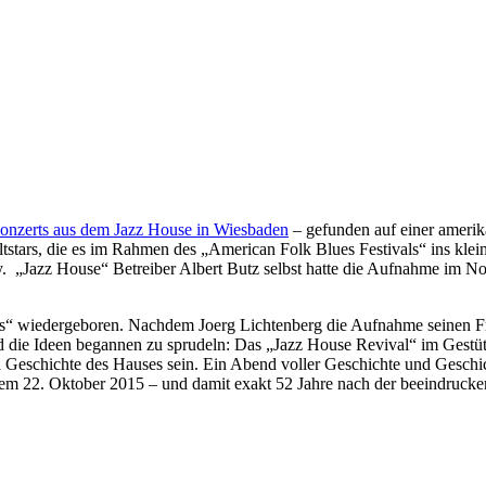
 Konzerts aus dem Jazz House in Wiesbaden
– gefunden auf einer amerik
ltstars, die es im Rahmen des „American Folk Blues Festivals“ ins kle
. „Jazz House“ Betreiber Albert Butz selbst hatte die Aufnahme im N
als“ wiedergeboren. Nachdem Joerg Lichtenberg die Aufnahme seinen
 die Ideen begannen zu sprudeln: Das „Jazz House Revival“ im Gestüt 
nd Geschichte des Hauses sein. Ein Abend voller Geschichte und Geschi
 dem 22. Oktober 2015 – und damit exakt 52 Jahre nach der beeindruc