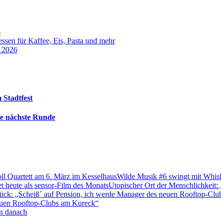
6
sen für Kaffee, Eis, Pasta und mehr
t 2026
 Stadtfest
die nächste Runde
Wilde Musik #6 swingt mit Whis
Utopischer Ort der Menschlichkeit: 
neuen Rooftop-Clubs am Kureck“
n danach