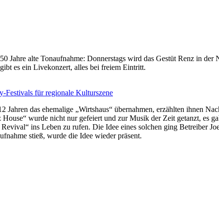
50 Jahre alte Tonaufnahme: Donnerstags wird das Gestüt Renz in der N
bt es ein Livekonzert, alles bei freiem Eintritt.
-Festivals für regionale Kulturszene
r 12 Jahren das ehemalige „Wirtshaus“ übernahmen, erzählten ihnen N
z House“ wurde nicht nur gefeiert und zur Musik der Zeit getanzt, es g
 Revival“ ins Leben zu rufen. Die Idee eines solchen ging Betreiber J
aufnahme stieß, wurde die Idee wieder präsent.