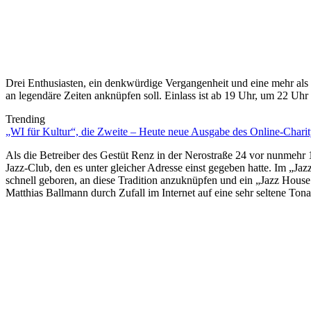
Drei Enthusiasten, ein denkwürdige Vergangenheit und eine mehr als 
an legendäre Zeiten anknüpfen soll. Einlass ist ab 19 Uhr, um 22 Uhr gi
Trending
„WI für Kultur“, die Zweite – Heute neue Ausgabe des Online-Charity
Als die Betreiber des Gestüt Renz in der Nerostraße 24 vor nunmeh
Jazz-Club, den es unter gleicher Adresse einst gegeben hatte. Im „Jaz
schnell geboren, an diese Tradition anzuknüpfen und ein „Jazz House
Matthias Ballmann durch Zufall im Internet auf eine sehr seltene Ton