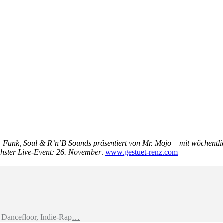
z, Funk, Soul & R’n’B Sounds präsentiert von Mr. Mojo – mit wöchent
hster Live-Event: 26. November
.
www.gestuet-renz.com
Dancefloor, Indie-Rap
…