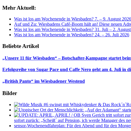
Mehr Aktuell:
Was ist los am Wochenende in Wiesbaden? 7. – 9. August 202
Auf und Zu: Wiesbadens Café-Boom hält an! Diese neuen Adres
Was ist los am Wochenende in Wiesbaden? 31. Juli – 2. Augus
Was ist los am Wochenende in Wiesbaden? 24. – 26. Juli 2026
Beliebte Artikel
„Unsere 11 für Wiesbaden“ – Botschafter-Kampagne startet beim
Erfolgsreihe von Sugar Pace und Caffe Nero geht am 4. Juli in 
„British Panto“ im Wiesbadener Westend
Bilder
sofort zurück: „Scheiß´ auf Pension, ich werde Manager des 
sensor-Wochenendfahrplan: Für den Abend und für den Morge