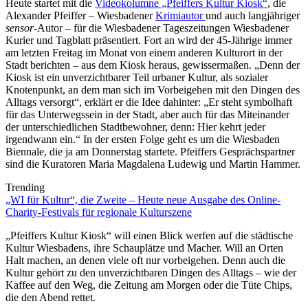
Heute startet mit die
Videokolumne „Pfeiffers Kultur Kiosk“
, die
Alexander Pfeiffer – Wiesbadener
Krimiautor
und auch langjähriger
sensor
-Autor – für die Wiesbadener Tageszeitungen Wiesbadener
Kurier und Tagblatt präsentiert. Fort an wird der 45-Jährige immer
am letzten Freitag im Monat von einem anderen Kulturort in der
Stadt berichten – aus dem Kiosk heraus, gewissermaßen. „Denn der
Kiosk ist ein unverzichtbarer Teil urbaner Kultur, als sozialer
Knotenpunkt, an dem man sich im Vorbeigehen mit den Dingen des
Alltags versorgt“, erklärt er die Idee dahinter: „Er steht symbolhaft
für das Unterwegssein in der Stadt, aber auch für das Miteinander
der unterschiedlichen Stadtbewohner, denn: Hier kehrt jeder
irgendwann ein.“ In der ersten Folge geht es um die Wiesbaden
Biennale, die ja am Donnerstag startete. Pfeiffers Gesprächspartner
sind die Kuratoren Maria Magdalena Ludewig und Martin Hammer.
Trending
„WI für Kultur“, die Zweite – Heute neue Ausgabe des Online-
Charity-Festivals für regionale Kulturszene
„Pfeiffers Kultur Kiosk“ will einen Blick werfen auf die städtische
Kultur Wiesbadens, ihre Schauplätze und Macher. Will an Orten
Halt machen, an denen viele oft nur vorbeigehen. Denn auch die
Kultur gehört zu den unverzichtbaren Dingen des Alltags – wie der
Kaffee auf den Weg, die Zeitung am Morgen oder die Tüte Chips,
die den Abend rettet.