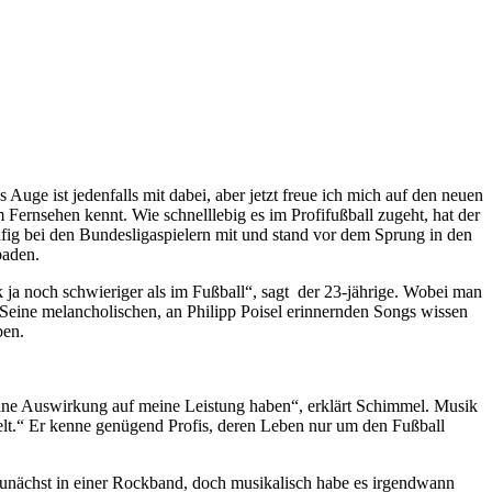
s Auge ist jedenfalls mit dabei, aber jetzt freue ich mich auf den neuen
Fernsehen kennt. Wie schnelllebig es im Profifußball zugeht, hat der
ufig bei den Bundesligaspielern mit und stand vor dem Sprung in den
baden.
k ja noch schwieriger als im Fußball“, sagt der 23-jährige. Wobei man
. Seine melancholischen, an Philipp Poisel erinnernden Songs wissen
ben.
eine Auswirkung auf meine Leistung haben“, erklärt Schimmel. Musik
elt.“ Er kenne genügend Profis, deren Leben nur um den Fußball
zunächst in einer Rockband, doch musikalisch habe es irgendwann