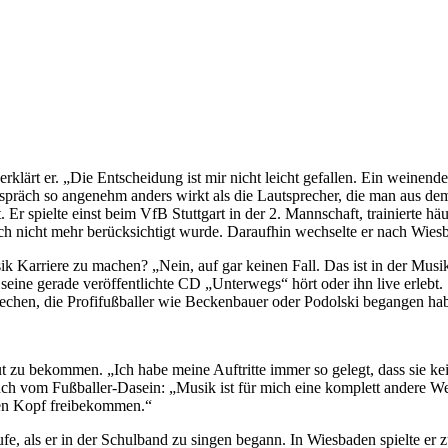
erklärt er. „Die Entscheidung ist mir nicht leicht gefallen. Ein weinende
spräch so angenehm anders wirkt als die Lautsprecher, die man aus dem 
r spielte einst beim VfB Stuttgart in der 2. Mannschaft, trainierte hä
ch nicht mehr berücksichtigt wurde. Daraufhin wechselte er nach Wies
ik Karriere zu machen? „Nein, auf gar keinen Fall. Das ist in der Musi
seine gerade veröffentlichte CD „Unterwegs“ hört oder ihn live erlebt
rechen, die Profifußballer wie Beckenbauer oder Podolski begangen ha
t zu bekommen. „Ich habe meine Auftritte immer so gelegt, dass sie k
ch vom Fußballer-Dasein: „Musik ist für mich eine komplett andere W
 den Kopf freibekommen.“
e, als er in der Schulband zu singen begann. In Wiesbaden spielte er 