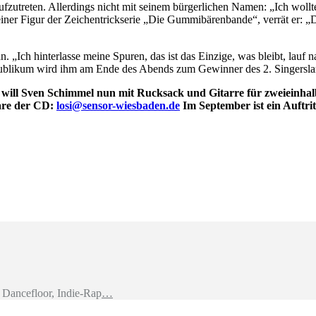
s aufzutreten. Allerdings nicht mit seinem bürgerlichen Namen: „Ich w
h einer Figur der Zeichentrickserie „Die Gummibärenbande“, verrät er: 
Ich hinterlasse meine Spuren, das ist das Einzige, was bleibt, lauf na
s Publikum wird ihm am Ende des Abends zum Gewinner des 2. Singersl
o will Sven Schimmel nun mit Rucksack und Gitarre für zweieinha
lare der CD:
losi@sensor-wiesbaden.de
Im September ist ein Auftrit
Dancefloor, Indie-Rap
…