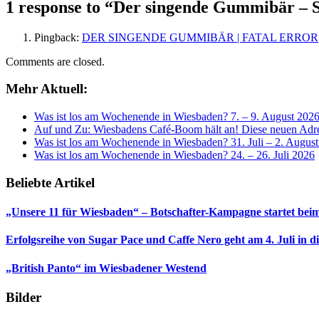
1 response to “
Der singende Gummibär – S
Pingback:
DER SINGENDE GUMMIBÄR | FATAL ERROR
Comments are closed.
Mehr Aktuell:
Was ist los am Wochenende in Wiesbaden? 7. – 9. August 202
Auf und Zu: Wiesbadens Café-Boom hält an! Diese neuen Adres
Was ist los am Wochenende in Wiesbaden? 31. Juli – 2. Augus
Was ist los am Wochenende in Wiesbaden? 24. – 26. Juli 2026
Beliebte Artikel
„Unsere 11 für Wiesbaden“ – Botschafter-Kampagne startet beim
Erfolgsreihe von Sugar Pace und Caffe Nero geht am 4. Juli in 
„British Panto“ im Wiesbadener Westend
Bilder