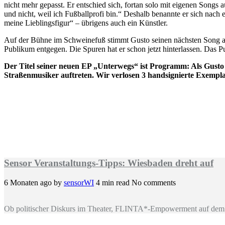
nicht mehr gepasst. Er entschied sich, fortan solo mit eigenen Song
und nicht, weil ich Fußballprofi bin.“ Deshalb benannte er sich nac
meine Lieblingsfigur“ – übrigens auch ein Künstler.
Auf der Bühne im Schweinefuß stimmt Gusto seinen nächsten Song an. „
Publikum entgegen. Die Spuren hat er schon jetzt hinterlassen. Da
Der Titel seiner neuen EP „Unterwegs“ ist Programm: Als Gust
Straßenmusiker auftreten. Wir verlosen 3 handsignierte Exemp
Sensor Veranstaltungs-Tipps: Wiesbaden dreht auf
6 Monaten ago
by
sensorWI
4 min read
No comments
Ob politischer Diskurs im Theater, FLINTA*-Empowerment auf dem 