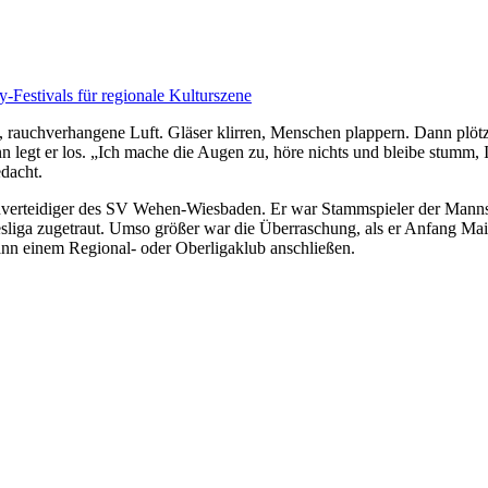
-Festivals für regionale Kulturszene
 rauchverhangene Luft. Gläser klirren, Menschen plappern. Dann plötzl
 legt er los. „Ich mache die Augen zu, höre nichts und bleibe stumm, Ic
dacht.
erteidiger des SV Wehen-Wiesbaden. Er war Stammspieler der Mannscha
esliga zugetraut. Umso größer war die Überraschung, als er Anfang Mai 
nn einem Regional- oder Oberligaklub anschließen.