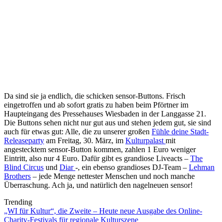
Da sind sie ja endlich, die schicken sensor-Buttons. Frisch
eingetroffen und ab sofort gratis zu haben beim Pförtner im
Haupteingang des Pressehauses Wiesbaden in der Langgasse 21.
Die Buttons sehen nicht nur gut aus und stehen jedem gut, sie sind
auch für etwas gut: Alle, die zu unserer großen
Fühle deine Stadt-
Releaseparty
am Freitag, 30. März, im
Kulturpalast
mit
angestecktem sensor-Button kommen, zahlen 1 Euro weniger
Eintritt, also nur 4 Euro. Dafür gibt es grandiose Liveacts –
The
Blind Circus
und
Diar
-, ein ebenso grandioses DJ-Team –
Lehman
Brothers
– jede Menge nettester Menschen und noch manche
Überraschung. Ach ja, und natürlich den nagelneuen sensor!
Trending
„WI für Kultur“, die Zweite – Heute neue Ausgabe des Online-
Charity-Festivals für regionale Kulturszene