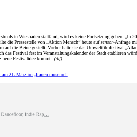
rstmals in Wiesbaden stattfand, wird es keine Fortsetzung geben. „In 2
eilte die Pressestelle von „Aktion Mensch“ heute auf
sensor
-Anfrage mit
 die Beine gestellt. Vorher hatte sie das Umweltfilmfestival „Atlanti
ch das Festival fest im Veranstaltungskalender der Stadt etablieren wür
anz neue Festivalidee kommt.
(dif)
on am 21. März im „frauen museum“
Dancefloor, Indie-Rap
…