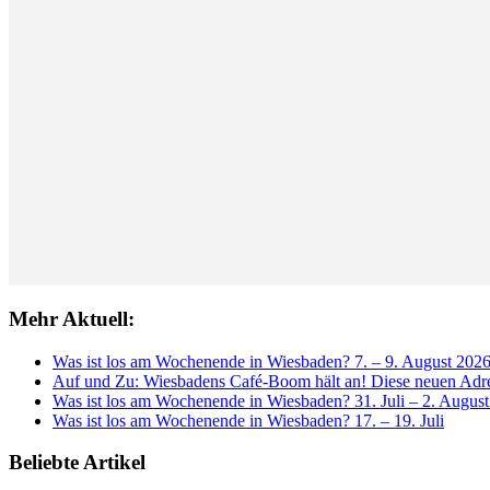
Mehr Aktuell:
Was ist los am Wochenende in Wiesbaden? 7. – 9. August 202
Auf und Zu: Wiesbadens Café-Boom hält an! Diese neuen Adres
Was ist los am Wochenende in Wiesbaden? 31. Juli – 2. Augus
Was ist los am Wochenende in Wiesbaden? 17. – 19. Juli
Beliebte Artikel