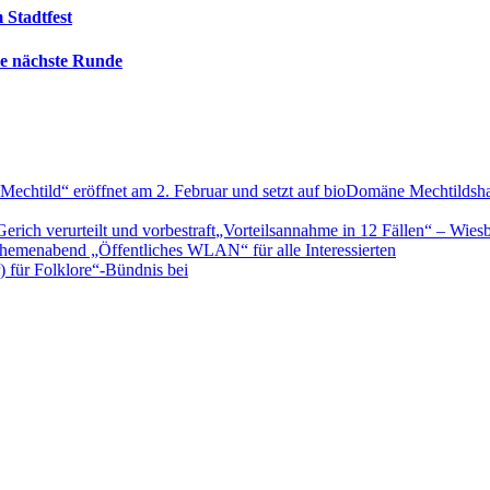
 Stadtfest
die nächste Runde
Domäne Mechtildsha
„Vorteilsannahme in 12 Fällen“ – Wiesb
hemenabend „Öffentliches WLAN“ für alle Interessierten
r) für Folklore“-Bündnis bei