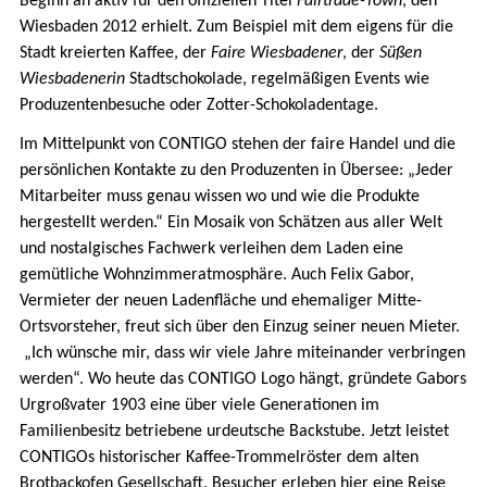
Beginn an aktiv für den offiziellen Titel
Fairtrade-Town
, den
Wiesbaden 2012 erhielt. Zum Beispiel mit dem eigens für die
Stadt kreierten Kaffee, der
Faire Wiesbadener
, der
Süßen
Wiesbadenerin
Stadtschokolade, regelmäßigen Events wie
Produzentenbesuche oder Zotter-Schokoladentage.
Im Mittelpunkt von CONTIGO stehen der faire Handel und die
persönlichen Kontakte zu den Produzenten in Übersee: „Jeder
Mitarbeiter muss genau wissen wo und wie die Produkte
hergestellt werden.“ Ein Mosaik von Schätzen aus aller Welt
und nostalgisches Fachwerk verleihen dem Laden eine
gemütliche Wohnzimmeratmosphäre. Auch Felix Gabor,
Vermieter der neuen Ladenfläche und ehemaliger Mitte-
Ortsvorsteher, freut sich über den Einzug seiner neuen Mieter.
„Ich wünsche mir, dass wir viele Jahre miteinander verbringen
werden“. Wo heute das CONTIGO Logo hängt, gründete Gabors
Urgroßvater 1903 eine über viele Generationen im
Familienbesitz betriebene urdeutsche Backstube. Jetzt leistet
CONTIGOs historischer Kaffee-Trommelröster dem alten
Brotbackofen Gesellschaft. Besucher erleben hier eine Reise