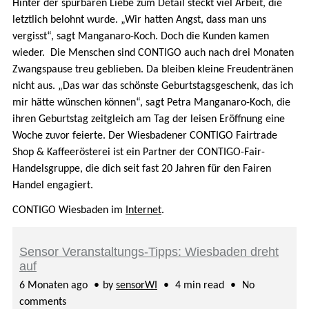
Hinter der spürbaren Liebe zum Detail steckt viel Arbeit, die
letztlich belohnt wurde. „Wir hatten Angst, dass man uns
vergisst“, sagt Manganaro-Koch. Doch die Kunden kamen
wieder. Die Menschen sind CONTIGO auch nach drei Monaten
Zwangspause treu geblieben. Da bleiben kleine Freudentränen
nicht aus. „Das war das schönste Geburtstagsgeschenk, das ich
mir hätte wünschen können“, sagt Petra Manganaro-Koch, die
ihren Geburtstag zeitgleich am Tag der leisen Eröffnung eine
Woche zuvor feierte. Der Wiesbadener CONTIGO Fairtrade
Shop & Kaffeerösterei ist ein Partner der CONTIGO-Fair-
Handelsgruppe, die dich seit fast 20 Jahren für den Fairen
Handel engagiert.
CONTIGO Wiesbaden im
Internet
.
Sensor Veranstaltungs-Tipps: Wiesbaden dreht
auf
6 Monaten ago
by
sensorWI
4 min read
No
comments