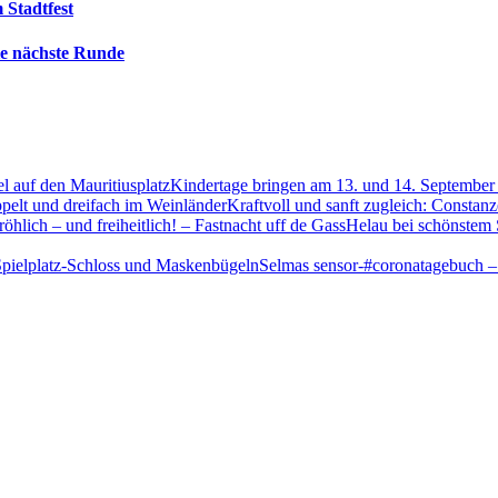
 Stadtfest
die nächste Runde
Kindertage bringen am 13. und 14. September 
Kraftvoll und sanft zugleich: Constanz
Helau bei schönstem S
Selmas sensor-#coronatagebuch –