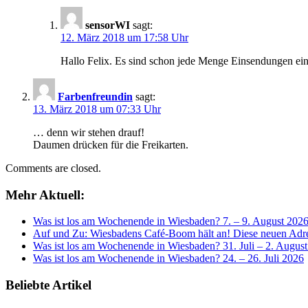
sensorWI
sagt:
12. März 2018 um 17:58 Uhr
Hallo Felix. Es sind schon jede Menge Einsendungen ein
Farbenfreundin
sagt:
13. März 2018 um 07:33 Uhr
… denn wir stehen drauf!
Daumen drücken für die Freikarten.
Comments are closed.
Mehr Aktuell:
Was ist los am Wochenende in Wiesbaden? 7. – 9. August 202
Auf und Zu: Wiesbadens Café-Boom hält an! Diese neuen Adres
Was ist los am Wochenende in Wiesbaden? 31. Juli – 2. Augus
Was ist los am Wochenende in Wiesbaden? 24. – 26. Juli 2026
Beliebte Artikel