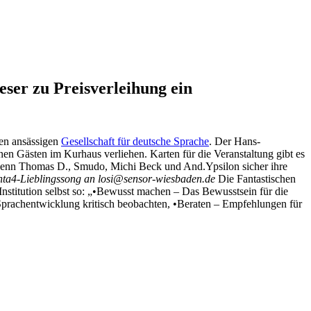
ser zu Preisverleihung ein
en ansässigen
Gesellschaft für deutsche Sprache
. Der Hans-
en Gästen im Kurhaus verliehen. Karten für die Veranstaltung gibt es
, wenn Thomas D., Smudo, Michi Beck und And.Ypsilon sicher ihre
Fanta4-Lieblingssong an losi@sensor-wiesbaden.de
Die Fantastischen
Institution selbst so: „•Bewusst machen – Das Bewusstsein für die
e Sprachentwicklung kritisch beobachten, •Beraten – Empfehlungen für