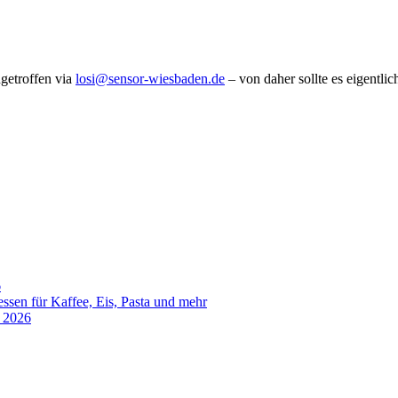
getroffen via
losi@sensor-wiesbaden.de
– von daher sollte es eigentli
6
sen für Kaffee, Eis, Pasta und mehr
t 2026