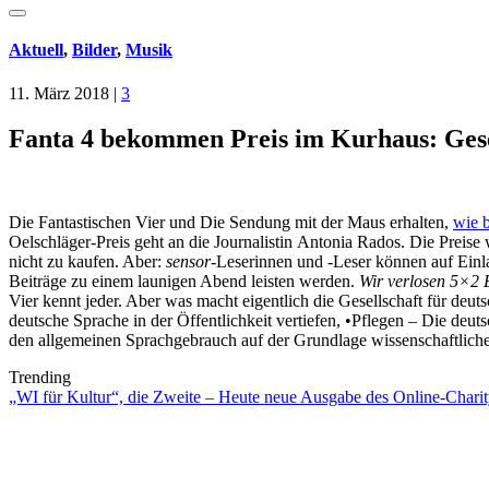
Aktuell
,
Bilder
,
Musik
11. März 2018
|
3
Fanta 4 bekommen Preis im Kurhaus: Gesell
Die Fantastischen Vier und Die Sendung mit der Maus erhalten,
wie b
Oelschläger-Preis geht an die Journalistin Antonia Rados. Die Preis
nicht zu kaufen. Aber:
sensor
-Leserinnen und -Leser können auf Einl
Beiträge zu einem launigen Abend leisten werden.
Wir verlosen 5×2 E
Vier kennt jeder. Aber was macht eigentlich die Gesellschaft für deu
deutsche Sprache in der Öffentlichkeit vertiefen, •Pflegen – Die deu
den allgemeinen Sprachgebrauch auf der Grundlage wissenschaftlich
Trending
„WI für Kultur“, die Zweite – Heute neue Ausgabe des Online-Charity