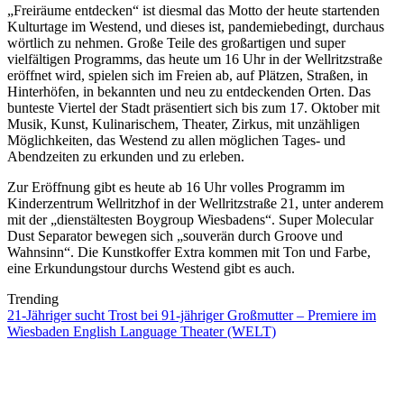
„Freiräume entdecken“ ist diesmal das Motto der heute startenden
Kulturtage im Westend, und dieses ist, pandemiebedingt, durchaus
wörtlich zu nehmen. Große Teile des großartigen und super
vielfältigen Programms, das heute um 16 Uhr in der Wellritzstraße
eröffnet wird, spielen sich im Freien ab, auf Plätzen, Straßen, in
Hinterhöfen, in bekannten und neu zu entdeckenden Orten. Das
bunteste Viertel der Stadt präsentiert sich bis zum 17. Oktober mit
Musik, Kunst, Kulinarischem, Theater, Zirkus, mit unzähligen
Möglichkeiten, das Westend zu allen möglichen Tages- und
Abendzeiten zu erkunden und zu erleben.
Zur Eröffnung gibt es heute ab 16 Uhr volles Programm im
Kinderzentrum Wellritzhof in der Wellritzstraße 21, unter anderem
mit der „dienstältesten Boygroup Wiesbadens“. Super Molecular
Dust Separator bewegen sich „souverän durch Groove und
Wahnsinn“. Die Kunstkoffer Extra kommen mit Ton und Farbe,
eine Erkundungstour durchs Westend gibt es auch.
Trending
21-Jähriger sucht Trost bei 91-jähriger Großmutter – Premiere im
Wiesbaden English Language Theater (WELT)