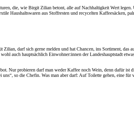
uren, die, wie Birgit Zilian betont, alle auf Nachhaltigkeit Wert lege
textile Haushaltswaren aus Stoffresten und recycelten Kaffeesäcken, p
it Zilian, darf sich gerne melden und hat Chancen, ins Sortiment, das
n wohl auch hauptsächlich Einwohner:innen der Landeshauptstadt etwas
ot. Nur probieren darf man weder Kaffee noch Wein, denn dafür ist die
ns“, so die Chefin. Was man aber darf: Auf Toilette gehen, eine für v