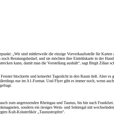
nkt: „Wir sind mittlerweile die einzige Vorverkaufsstelle für Karten all
och Beratungsbedarf, und sie möchten ihre Eintrittskarte in der Hand h
trecken kann, damit man die Vorstellung aushält“, sagt Birgit Zilian s
Fenster blockierte und keinerlei Tageslicht in den Raum ließ. Aber es
llerdings nur im A1-Format. Und Flyer gibt es immer noch, wenn auch 
gefragt.
 auch zum angrenzenden Rheingau und Taunus, bis hin nach Frankfurt. 
nkmagneten, sondern ein riesiges Wein- und Sektregal mit wechselnde
gten Kult-Kräuterlikör „Taunustropfen“.