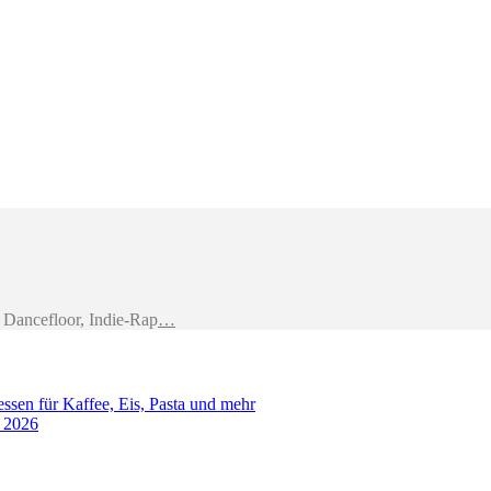
Dancefloor, Indie-Rap
…
sen für Kaffee, Eis, Pasta und mehr
t 2026