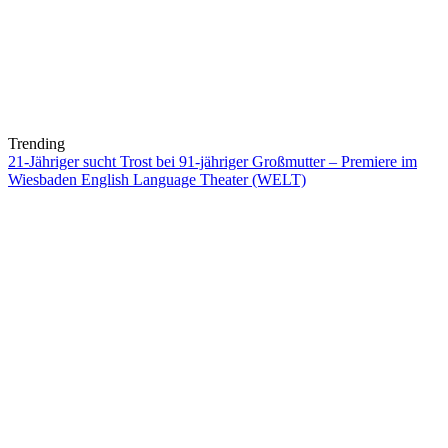
Trending
21-Jähriger sucht Trost bei 91-jähriger Großmutter – Premiere im
Wiesbaden English Language Theater (WELT)