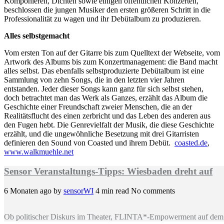
Komponieren, Dichten sowie einigen öffentlichen Konzerten,
beschlossen die jungen Musiker den ersten größeren Schritt in die
Professionalität zu wagen und ihr Debütalbum zu produzieren.
Alles selbstgemacht
Vom ersten Ton auf der Gitarre bis zum Quelltext der Webseite, vom
Artwork des Albums bis zum Konzertmanagement: die Band macht
alles selbst. Das ebenfalls selbstproduzierte Debütalbum ist eine
Sammlung von zehn Songs, die in den letzten vier Jahren
entstanden. Jeder dieser Songs kann ganz für sich selbst stehen,
doch betrachtet man das Werk als Ganzes, erzählt das Album die
Geschichte einer Freundschaft zweier Menschen, die an der
Realitätsflucht des einen zerbricht und das Leben des anderen aus
den Fugen hebt. Die Genrevielfalt der Musik, die diese Geschichte
erzählt, und die ungewöhnliche Besetzung mit drei Gitarristen
definieren den Sound von Coasted und ihrem Debüt.
coasted.de
,
www.walkmuehle.net
Sensor Veranstaltungs-Tipps: Wiesbaden dreht auf
6 Monaten ago
by
sensorWI
4 min read
No comments
Ob politischer Diskurs im Theater, FLINTA*-Empowerment auf dem 