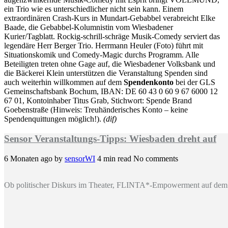
ein Trio wie es unterschiedlicher nicht sein kann. Einem
extraordinären Crash-Kurs in Mundart-Gebabbel verabreicht Elke
Baade, die Gebabbel-Kolumnistin vom Wiesbadener
Kurier/Tagblatt. Rockig-schrill-schräge Musik-Comedy serviert das
legendäre Herr Berger Trio. Herrmann Heuler (Foto) führt mit
Situationskomik und Comedy-Magic durchs Programm. Alle
Beteiligten treten ohne Gage auf, die Wiesbadener Volksbank und
die Bäckerei Klein unterstützen die Veranstaltung Spenden sind
auch weiterhin willkommen auf dem
Spendenkonto
bei der GLS
Gemeinschaftsbank Bochum, IBAN: DE 60 43 0 60 9 67 6000 12
67 01, Kontoinhaber Titus Grab, Stichwort: Spende Brand
Goebenstraße (Hinweis: Treuhänderisches Konto – keine
Spendenquittungen möglich!).
(dif)
Sensor Veranstaltungs-Tipps: Wiesbaden dreht auf
6 Monaten ago
by
sensorWI
4 min read
No comments
Ob politischer Diskurs im Theater, FLINTA*-Empowerment auf dem 