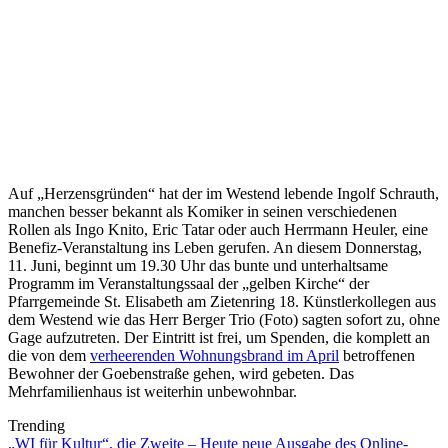
Auf „Herzensgründen“ hat der im Westend lebende Ingolf Schrauth,
manchen besser bekannt als Komiker in seinen verschiedenen
Rollen als Ingo Knito, Eric Tatar oder auch Herrmann Heuler, eine
Benefiz-Veranstaltung ins Leben gerufen. An diesem Donnerstag,
11. Juni, beginnt um 19.30 Uhr das bunte und unterhaltsame
Programm im Veranstaltungssaal der „gelben Kirche“ der
Pfarrgemeinde St. Elisabeth am Zietenring 18. Künstlerkollegen aus
dem Westend wie das Herr Berger Trio (Foto) sagten sofort zu, ohne
Gage aufzutreten. Der Eintritt ist frei, um Spenden, die komplett an
die von dem
verheerenden Wohnungsbrand im April
betroffenen
Bewohner der Goebenstraße gehen, wird gebeten. Das
Mehrfamilienhaus ist weiterhin unbewohnbar.
Trending
„WI für Kultur“, die Zweite – Heute neue Ausgabe des Online-