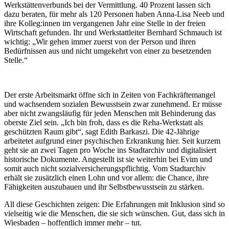
Werkstättenverbunds bei der Vermittlung. 40 Prozent lassen sich
dazu beraten, für mehr als 120 Personen haben Anna-Lisa Neeb und
ihre Kolleg:innen im vergangenen Jahr eine Stelle in der freien
Wirtschaft gefunden. Ihr und Werkstattleiter Bernhard Schmauch ist
wichtig: „Wir gehen immer zuerst von der Person und ihren
Bedürfnissen aus und nicht umgekehrt von einer zu besetzenden
Stelle.“
Der erste Arbeitsmarkt öffne sich in Zeiten von Fachkräftemangel
und wachsendem sozialen Bewusstsein zwar zunehmend. Er müsse
aber nicht zwangsläufig für jeden Menschen mit Behinderung das
oberste Ziel sein. „Ich bin froh, dass es die Reha-Werkstatt als
geschützten Raum gibt“, sagt Edith Barkaszi. Die 42-Jährige
arbeitetet aufgrund einer psychischen Erkrankung hier. Seit kurzem
geht sie an zwei Tagen pro Woche ins Stadtarchiv und digitalisiert
historische Dokumente. Angestellt ist sie weiterhin bei Evim und
somit auch nicht sozialversicherungspflichtig. Vom Stadtarchiv
erhält sie zusätzlich einen Lohn und vor allem: die Chance, ihre
Fähigkeiten auszubauen und ihr Selbstbewusstsein zu stärken.
All diese Geschichten zeigen: Die Erfahrungen mit Inklusion sind so
vielseitig wie die Menschen, die sie sich wünschen. Gut, dass sich in
Wiesbaden – hoffentlich immer mehr – tut.