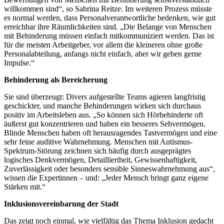
willkommen sind“, so Sabrina Reitze. Im weiteren Prozess müsste
es normal werden, dass Personalverantwortliche bedenken, wie gut
erreichbar ihre Räumlichkeiten sind. „Die Belange von Menschen
mit Behinderung müssen einfach mitkommuniziert werden. Das ist
für die meisten Arbeitgeber, vor allem die kleineren ohne große
Personalabteilung, anfangs nicht einfach, aber wir geben gerne
Impulse.“
Behinderung als Bereicherung
Sie sind überzeugt: Divers aufgestellte Teams agieren langfristig
geschickter, und manche Behinderungen wirken sich durchaus
positiv im Arbeitsleben aus. „So können sich Hörbehinderte oft
äußerst gut konzentrieren und haben ein besseres Sehvermögen.
Blinde Menschen haben oft herausragendes Tastvermögen und eine
sehr feine auditive Wahrnehmung. Menschen mit Autismus-
Spektrum-Störung zeichnen sich häufig durch ausgeprägtes
logisches Denkvermögen, Detailliertheit, Gewissenhaftigkeit,
Zuverlässigkeit oder besonders sensible Sinneswahrnehmung aus“,
wissen die Expertinnen – und: „Jeder Mensch bringt ganz eigene
Stärken mit.“
Inklusionsvereinbarung der Stadt
Das zeigt noch einmal, wie vielfältig das Thema Inklusion gedacht