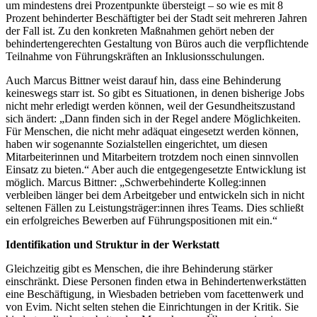
um mindestens drei Prozentpunkte übersteigt – so wie es mit 8
Prozent behinderter Beschäftigter bei der Stadt seit mehreren Jahren
der Fall ist. Zu den konkreten Maßnahmen gehört neben der
behindertengerechten Gestaltung von Büros auch die verpflichtende
Teilnahme von Führungskräften an Inklusionsschulungen.
Auch Marcus Bittner weist darauf hin, dass eine Behinderung
keineswegs starr ist. So gibt es Situationen, in denen bisherige Jobs
nicht mehr erledigt werden können, weil der Gesundheitszustand
sich ändert: „Dann finden sich in der Regel andere Möglichkeiten.
Für Menschen, die nicht mehr adäquat eingesetzt werden können,
haben wir sogenannte Sozialstellen eingerichtet, um diesen
Mitarbeiterinnen und Mitarbeitern trotzdem noch einen sinnvollen
Einsatz zu bieten.“ Aber auch die entgegengesetzte Entwicklung ist
möglich. Marcus Bittner: „Schwerbehinderte Kolleg:innen
verbleiben länger bei dem Arbeitgeber und entwickeln sich in nicht
seltenen Fällen zu Leistungsträger:innen ihres Teams. Dies schließt
ein erfolgreiches Bewerben auf Führungspositionen mit ein.“
Identifikation und Struktur in der Werkstatt
Gleichzeitig gibt es Menschen, die ihre Behinderung stärker
einschränkt. Diese Personen finden etwa in Behindertenwerkstätten
eine Beschäftigung, in Wiesbaden betrieben vom facettenwerk und
von Evim. Nicht selten stehen die Einrichtungen in der Kritik. Sie