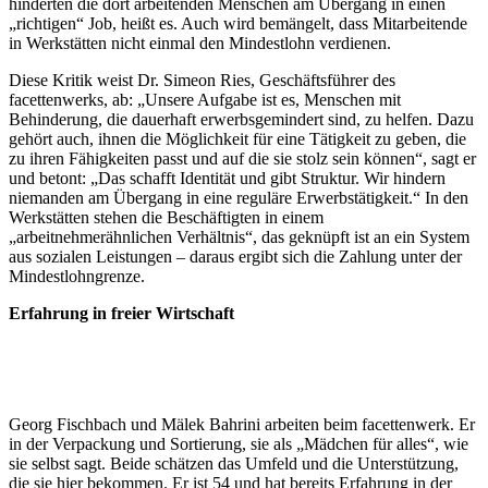
hinderten die dort arbeitenden Menschen am Übergang in einen
„richtigen“ Job, heißt es. Auch wird bemängelt, dass Mitarbeitende
in Werkstätten nicht einmal den Mindestlohn verdienen.
Diese Kritik weist Dr. Simeon Ries, Geschäftsführer des
facettenwerks, ab: „Unsere Aufgabe ist es, Menschen mit
Behinderung, die dauerhaft erwerbsgemindert sind, zu helfen. Dazu
gehört auch, ihnen die Möglichkeit für eine Tätigkeit zu geben, die
zu ihren Fähigkeiten passt und auf die sie stolz sein können“, sagt er
und betont: „Das schafft Identität und gibt Struktur. Wir hindern
niemanden am Übergang in eine reguläre Erwerbstätigkeit.“ In den
Werkstätten stehen die Beschäftigten in einem
„arbeitnehmerähnlichen Verhältnis“, das geknüpft ist an ein System
aus sozialen Leistungen – daraus ergibt sich die Zahlung unter der
Mindestlohngrenze.
Erfahrung in freier Wirtschaft
Georg Fischbach und Mälek Bahrini arbeiten beim facettenwerk. Er
in der Verpackung und Sortierung, sie als „Mädchen für alles“, wie
sie selbst sagt. Beide schätzen das Umfeld und die Unterstützung,
die sie hier bekommen. Er ist 54 und hat bereits Erfahrung in der