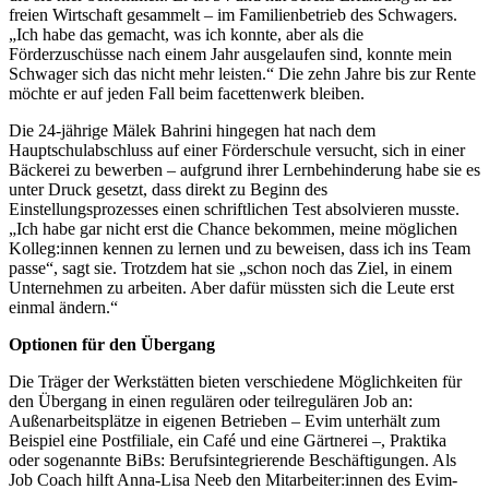
freien Wirtschaft gesammelt – im Familienbetrieb des Schwagers.
„Ich habe das gemacht, was ich konnte, aber als die
Förderzuschüsse nach einem Jahr ausgelaufen sind, konnte mein
Schwager sich das nicht mehr leisten.“ Die zehn Jahre bis zur Rente
möchte er auf jeden Fall beim facettenwerk bleiben.
Die 24-jährige Mälek Bahrini hingegen hat nach dem
Hauptschulabschluss auf einer Förderschule versucht, sich in einer
Bäckerei zu bewerben – aufgrund ihrer Lernbehinderung habe sie es
unter Druck gesetzt, dass direkt zu Beginn des
Einstellungsprozesses einen schriftlichen Test absolvieren musste.
„Ich habe gar nicht erst die Chance bekommen, meine möglichen
Kolleg:innen kennen zu lernen und zu beweisen, dass ich ins Team
passe“, sagt sie. Trotzdem hat sie „schon noch das Ziel, in einem
Unternehmen zu arbeiten. Aber dafür müssten sich die Leute erst
einmal ändern.“
Optionen für den Übergang
Die Träger der Werkstätten bieten verschiedene Möglichkeiten für
den Übergang in einen regulären oder teilregulären Job an:
Außenarbeitsplätze in eigenen Betrieben – Evim unterhält zum
Beispiel eine Postfiliale, ein Café und eine Gärtnerei –, Praktika
oder sogenannte BiBs: Berufsintegrierende Beschäftigungen. Als
Job Coach hilft Anna-Lisa Neeb den Mitarbeiter:innen des Evim-