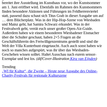
bereitet ihre Ausstellung im Kunsthaus vor, wo der Kunstsommer
am 1. Juni eröffnet wird. Ebenfalls im Rahmen des Kunstsommers
finden besondere Aktionen und Führungen im Feldherrenviertel
statt, passend dazu schaut sich Titus Grab in dieser Ausgabe um auf
… dem Blücherplatz. Was in der Hip-Hop-Szene von Wiesbaden
und Mainz geht, hat Samira Schwarz erkundet. Was in der
Festivalwelt geht, verrät euch unser großer Open-Air-Guide.
Außerdem haben wir einem besonderen Wiesbadener Eismacher
über die Schulter geschaut, haben 2×5 Fragen an die
Geschäftsführerin des Freiwilligenzentrums gestellt und sind die
Welt der Villa Kunterbunt eingetaucht. Auch auch sonst haben wir
noch so manches aufgespürt, was ihr über das Wiesbaden-
Geschehen wissen solltet. Haltet Ausschau nach eurem sensor-
Exemplar und lest los.
(dif/Cover-Illustration
Kira van Eijsden
)
Trending
„WI für Kultur“, die Zweite – Heute neue Ausgabe des Online-
Charity-Festivals für regionale Kulturszene