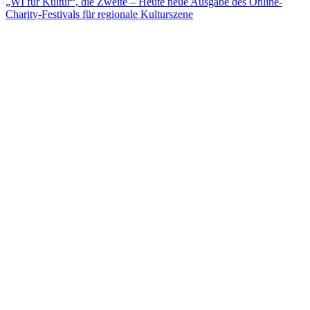
„WI für Kultur“, die Zweite – Heute neue Ausgabe des Online-
Charity-Festivals für regionale Kulturszene