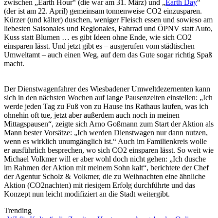
zwischen „Earth Hour“ (die war am 31. März) und „
Earth Day
“
(der ist am 22. April) gemeinsam tonnenweise CO2 einzusparen.
Kürzer (und kälter) duschen, weniger Fleisch essen und sowieso am
liebesten Saisonales und Regionales, Fahrrad und ÖPNV statt Auto,
Kuss statt Blumen … es gibt Ideen ohne Ende, wie sich CO2
einsparen lässt. Und jetzt gibt es – ausgerufen vom städtischen
Umweltamt – auch einen Weg, auf dem das Gute sogar richtig Spaß
macht.
Der Dienstwagenfahrer des Wiesbadener Umweltdezernenten kann
sich in den nächsten Wochen auf lange Pausenzeiten einstellen: „Ich
werde jeden Tag zu Fuß von zu Hause ins Rathaus laufen, was ich
ohnehin oft tue, jetzt aber außerdem auch noch in meinen
Mittagspausen“, zeigte sich Arno Goßmann zum Start der Aktion als
Mann bester Vorsätze: „Ich werden Dienstwagen nur dann nutzen,
wenn es wirklich unumgänglich ist.“ Auch im Familienkreis wolle
er ausführlich besprechen, wo sich CO2 einsparen lässt. So weit wie
Michael Volkmer will er aber wohl doch nicht gehen: „Ich dusche
im Rahmen der Aktion mit meinem Sohn kalt“, berichtete der Chef
der Agentur Scholz & Volkmer, die zu Weihnachten eine ähnliche
Aktion (CO2nachten) mit riesigem Erfolg durchführte und das
Konzept nun leicht modifiziert an die Stadt weitergibt.
Trending