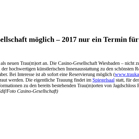
ellschaft möglich – 2017 nur ein Termin fü
als neuen Trau(m)ort an. Die Casino-Gesellschaft Wiesbaden – nicht zu
d der hochwertigen künstlerischen Innenausstattung zu den schönsten Re
er. Bei Interesse ist ab sofort eine Reservierung möglich (
www.trauka
raut werden. Die eigentliche Trauung findet im
Spiegelsaal
statt, für 
formationen zu den bereits bestehenden Trau(m)orten von Jagdschloss P
 (dif/Foto Casino-Gesellschaft)