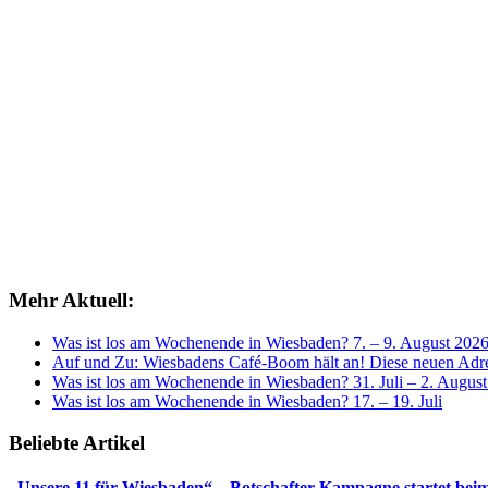
Mehr Aktuell:
Was ist los am Wochenende in Wiesbaden? 7. – 9. August 202
Auf und Zu: Wiesbadens Café-Boom hält an! Diese neuen Adres
Was ist los am Wochenende in Wiesbaden? 31. Juli – 2. Augus
Was ist los am Wochenende in Wiesbaden? 17. – 19. Juli
Beliebte Artikel
„Unsere 11 für Wiesbaden“ – Botschafter-Kampagne startet beim