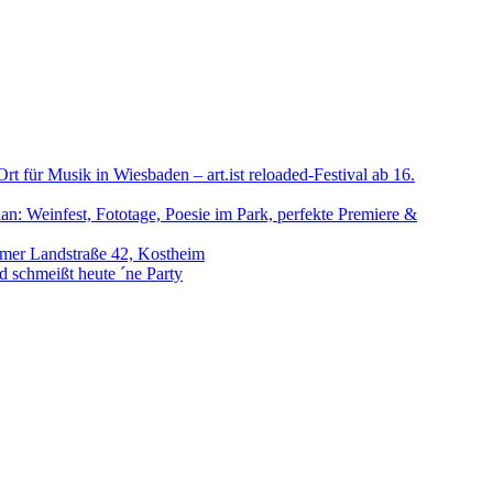
t für Musik in Wiesbaden – art.ist reloaded-Festival ab 16.
n: Weinfest, Fototage, Poesie im Park, perfekte Premiere &
imer Landstraße 42, Kostheim
d schmeißt heute ´ne Party