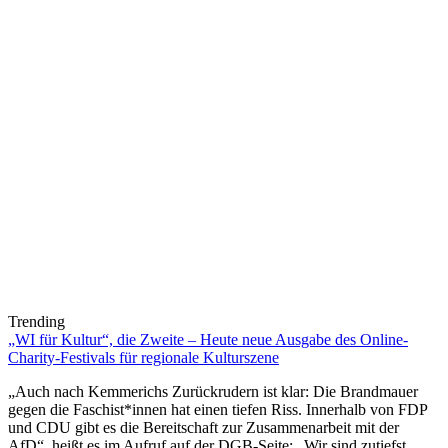
Trending
„WI für Kultur“, die Zweite – Heute neue Ausgabe des Online-
Charity-Festivals für regionale Kulturszene
„Auch nach Kemmerichs Zurückrudern ist klar: Die Brandmauer
gegen die Faschist*innen hat einen tiefen Riss. Innerhalb von FDP
und CDU gibt es die Bereitschaft zur Zusammenarbeit mit der
AfD“, heißt es im Aufruf auf der DGB-Seite: „Wir sind zutiefst