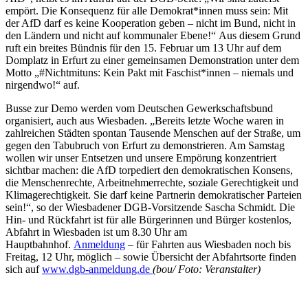
empört. Die Konsequenz für alle Demokrat*innen muss sein: Mit
der AfD darf es keine Kooperation geben – nicht im Bund, nicht in
den Ländern und nicht auf kommunaler Ebene!“ Aus diesem Grund
ruft ein breites Bündnis für den 15. Februar um 13 Uhr auf dem
Domplatz in Erfurt zu einer gemeinsamen Demonstration unter dem
Motto „#Nichtmituns: Kein Pakt mit Faschist*innen – niemals und
nirgendwo!“ auf.
Busse zur Demo werden vom Deutschen Gewerkschaftsbund
organisiert, auch aus Wiesbaden. „Bereits letzte Woche waren in
zahlreichen Städten spontan Tausende Menschen auf der Straße, um
gegen den Tabubruch von Erfurt zu demonstrieren. Am Samstag
wollen wir unser Entsetzen und unsere Empörung konzentriert
sichtbar machen: die AfD torpediert den demokratischen Konsens,
die Menschenrechte, Arbeitnehmerrechte, soziale Gerechtigkeit und
Klimagerechtigkeit. Sie darf keine Partnerin demokratischer Parteien
sein!“, so der Wiesbadener DGB-Vorsitzende Sascha Schmidt. Die
Hin- und Rückfahrt ist für alle Bürgerinnen und Bürger kostenlos,
Abfahrt in Wiesbaden ist um 8.30 Uhr am
Hauptbahnhof.
Anmeldung
– für Fahrten aus Wiesbaden noch bis
Freitag, 12 Uhr, möglich – sowie Übersicht der Abfahrtsorte finden
sich auf
www.dgb-anmeldung.de
(bou/ Foto: Veranstalter)