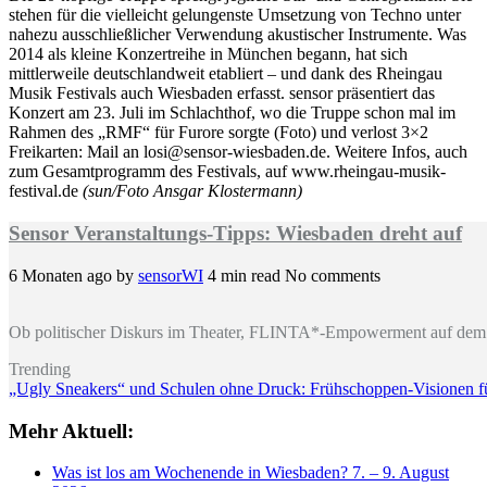
stehen für die vielleicht gelungenste Umsetzung von Techno unter
nahezu ausschließlicher Verwendung akustischer Instrumente. Was
2014 als kleine Konzertreihe in München begann, hat sich
mittlerweile deutschlandweit etabliert – und dank des Rheingau
Musik Festivals auch Wiesbaden erfasst. sensor präsentiert das
Konzert am 23. Juli im Schlachthof, wo die Truppe schon mal im
Rahmen des „RMF“ für Furore sorgte (Foto) und verlost 3×2
Freikarten: Mail an losi@sensor-wiesbaden.de. Weitere Infos, auch
zum Gesamtprogramm des Festivals, auf www.rheingau-musik-
festival.de
(sun/Foto Ansgar Klostermann)
Sensor Veranstaltungs-Tipps: Wiesbaden dreht auf
6 Monaten ago
by
sensorWI
4 min read
No comments
Ob politischer Diskurs im Theater, FLINTA*-Empowerment auf dem 
Trending
„Ugly Sneakers“ und Schulen ohne Druck: Frühschoppen-Visionen 
Mehr Aktuell:
Was ist los am Wochenende in Wiesbaden? 7. – 9. August