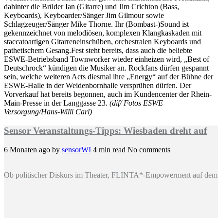
dahinter die Brüder Ian (Gitarre) und Jim Crichton (Bass,
Keyboards), Keyboarder/Sänger Jim Gilmour sowie
Schlagzeuger/Sänger Mike Thorne. Ihr (Bombast-)Sound ist
gekennzeichnet von melodiösen, komplexen Klangkaskaden mit
staccatoartigen Gitarreneinschüben, orchestralen Keyboards und
pathetischem Gesang.Fest steht bereits, dass auch die beliebte
ESWE-Betriebsband Townworker wieder einheizen wird, „Best of
Deutschrock“ kündigen die Musiker an. Rockfans dürfen gespannt
sein, welche weiteren Acts diesmal ihre „Energy“ auf der Bühne der
ESWE-Halle in der Weidenbornhalle versprühen dürfen. Der
Vorverkauf hat bereits begonnen, auch im Kundencenter der Rhein-
Main-Presse in der Langgasse 23.
(dif/ Fotos ESWE
Versorgung/Hans-Willi Carl)
Sensor Veranstaltungs-Tipps: Wiesbaden dreht auf
6 Monaten ago
by
sensorWI
4 min read
No comments
Ob politischer Diskurs im Theater, FLINTA*-Empowerment auf dem 