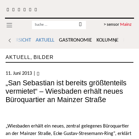
Zum Inhalt springen
Username
> sensor
Mainz
ÜBERSICHT
AKTUELL
GASTRONOMIE
KOLUMNE
POLITI
AKTUELL
,
BILDER
11. Juni 2013
|
„San Sebastian ist bereits größtenteils
vermietet“ – Wiesbaden erhält neues
Büroquartier an Mainzer Straße
„Wiesbaden erhält ein neues, zentral gelegenes Büroquartier
an der Mainzer Straße, Ecke Gustav-Stresemann-Ring“, erklärt