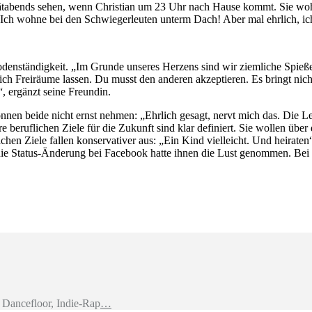
spätabends sehen, wenn Christian um 23 Uhr nach Hause kommt. Sie woh
: Ich wohne bei den Schwiegerleuten unterm Dach! Aber mal ehrlich, ich
odenständigkeit. „Im Grunde unseres Herzens sind wir ziemliche Spießer
sich Freiräume lassen. Du musst den anderen akzeptieren. Es bringt nich
, ergänzt seine Freundin.
beide nicht ernst nehmen: „Ehrlich gesagt, nervt mich das. Die Leut
Ihre beruflichen Ziele für die Zukunft sind klar definiert. Sie wollen ü
hen Ziele fallen konservativer aus: „Ein Kind vielleicht. Und heiraten“
 die Status-Änderung bei Facebook hatte ihnen die Lust genommen. Bei 
Dancefloor, Indie-Rap
…