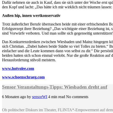
Dafür nehmen sie auch in Kauf, dass sie sich unter der Woche erst 
den Kopf und lacht: „Das hätte ich mir wirklich nicht träumen lassen
Außen hip, innen wertkonservativ
Trotz äußerlicher Berufe überraschen beide mit einer erfrischenden B
Erfolgsrezept ihrer Beziehung? „Das wichtigste einer Beziehung ist, 
sind Vorwürfe verboten. Und man sollte sich gegenseitig unterstützen“
Das Konkurrenzdenken zwischen Wiesbaden und Mainz hingegen können 
sich Christian. „Dabei haben beide Städte so viel Tolles zu bieten.“ 
einfacher und die Leute kommen dann von selbst zu dir.“ Die persönlic
beiden hatten sich schon einmal verlobt. Nur die große Reaktion auf
Herausforderung stilvoll meistern.
www.hotvolee.com
www.schoenschraeg.com
Sensor Veranstaltungs-Tipps: Wiesbaden dreht auf
6 Monaten ago
by
sensorWI
4 min read
No comments
Ob politischer Diskurs im Theater, FLINTA*-Empowerment auf dem 