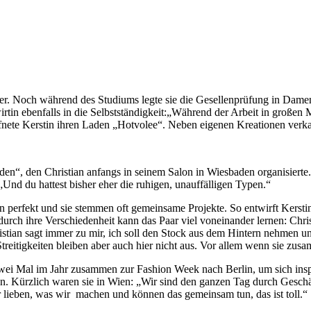
ier. Noch während des Studiums legte sie die Gesellenprüfung in Dame
in ebenfalls in die Selbstständigkeit:„Während der Arbeit in großen M
nete Kerstin ihren Laden „Hotvolee“. Neben eigenen Kreationen verkau
en“, den Christian anfangs in seinem Salon in Wiesbaden organisierte.
Und du hattest bisher eher die ruhigen, unauffälligen Typen.“
perfekt und sie stemmen oft gemeinsame Projekte. So entwirft Kerstin d
durch ihre Verschiedenheit kann das Paar viel voneinander lernen: Chri
hristian sagt immer zu mir, ich soll den Stock aus dem Hintern nehmen u
treitigkeiten bleiben aber auch hier nicht aus. Vor allem wenn sie zus
e zwei Mal im Jahr zusammen zur Fashion Week nach Berlin, um sich in
 Kürzlich waren sie in Wien: „Wir sind den ganzen Tag durch Geschäf
r lieben, was wir machen und können das gemeinsam tun, das ist toll.“