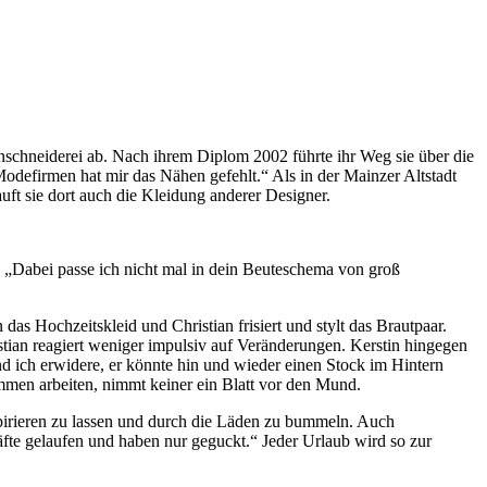
nschneiderei ab. Nach ihrem Diplom 2002 führte ihr Weg sie über die
odefirmen hat mir das Nähen gefehlt.“ Als in der Mainzer Altstadt
ft sie dort auch die Kleidung anderer Designer.
 „Dabei passe ich nicht mal in dein Beuteschema von groß
as Hochzeitskleid und Christian frisiert und stylt das Brautpaar.
stian reagiert weniger impulsiv auf Veränderungen. Kerstin hingegen
nd ich erwidere, er könnte hin und wieder einen Stock im Hintern
ammen arbeiten, nimmt keiner ein Blatt vor den Mund.
spirieren zu lassen und durch die Läden zu bummeln. Auch
te gelaufen und haben nur geguckt.“ Jeder Urlaub wird so zur