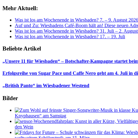
Mehr Aktuell:
Was ist los am Wochenende in Wiesbaden? 7. – 9. August 202
Auf und Zu: Wiesbadens Café-Boom hält an! Diese neuen Adres
Was ist los am Wochenende in Wiesbaden? 31. Juli – 2. Augus
Was ist los am Wochenende in Wiesbaden? 17. – 19. Juli
Beliebte Artikel
„Unsere 11 für Wiesbaden“ – Botschafter-Kampagne startet beim
Erfolgsreihe von Sugar Pace und Caffe Nero geht am 4. Juli in 
„British Panto“ im Wiesbadener Westend
Bilder
Knyphausen“ am Samstag
den Wein
weltweitem Schülerstreik am 15. März