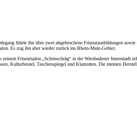
gang führte ihn über zwei abgebrochene Friseurausbildungen sowie e
rsalon. Es zog ihn aber wieder zurück ins Rhein-Main-Gebiet.
in seinem Friseursalon „Schönschräg“ in der Wiesbadener Innenstadt ze
ssen, Kulturbeutel, Taschenspiegel und Klamotten. Die meisten Herstel