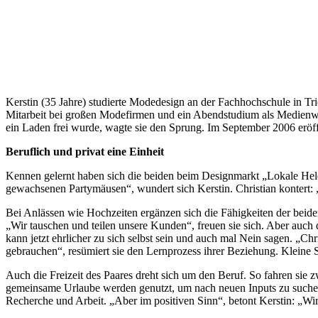
Kerstin (35 Jahre) studierte Modedesign an der Fachhochschule in Tr
Mitarbeit bei großen Modefirmen und ein Abendstudium als Medienwirt
ein Laden frei wurde, wagte sie den Sprung. Im September 2006 eröff
Beruflich und privat eine Einheit
Kennen gelernt haben sich die beiden beim Designmarkt „Lokale Held
gewachsenen Partymäusen“, wundert sich Kerstin. Christian kontert: „
Bei Anlässen wie Hochzeiten ergänzen sich die Fähigkeiten der beiden 
„Wir tauschen und teilen unsere Kunden“, freuen sie sich. Aber auch 
kann jetzt ehrlicher zu sich selbst sein und auch mal Nein sagen. „C
gebrauchen“, resümiert sie den Lernprozess ihrer Beziehung. Kleine S
Auch die Freizeit des Paares dreht sich um den Beruf. So fahren si
gemeinsame Urlaube werden genutzt, um nach neuen Inputs zu suchen.
Recherche und Arbeit. „Aber im positiven Sinn“, betont Kerstin: „Wi