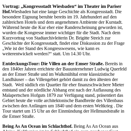
Vortrag: „Kongressstadt Wiesbaden“ im Theater im Pariser
Hof.
Wiesbaden hat eine lange Geschichte als Kongressstadt. Die
besondere Eignung beruhte bereits im 19. Jahrhundert auf den
zahlreichen Hotels und dem angenehmen Ambiente der Kurstadt.
Während heute die Kur eher eine Randerscheinung geworden ist,
wurden die Kongresse immer wichtiger für die Stadt. Nach dem
Kurzvortrag von Stadtarchivleiterin Dr. Brigitte Streich zur
Geschichte der Kongressstadt, findet eine Diskussion zu der Frage
„Wie ist der Stand des Kongresswesens, wie kann es
weiterentwickelt werden?“ statt. Um 14.30 Uhr.
EntdeckungsTour: Die Villen an der Emser Straße.
Bereits in
den 1840er Jahren errichtete der Bauunternehmer Ludwig Querfeld
an der Emser Straße und im Walkmühltal erste klassizistische
Landhäuser – das Villengebiet gehört damit zu den ältesten der
Stadt. Weil südlich ein Quartier für eher finanzschwächere Mieter
entstand und der nördliche Abhang erst nach der Auflassung des
Malapertschen Hofguts 1879 zur Verfügung stand, präsentiert das
Gebiet heute die volle architektonische Bandbreite des Villenbaus
zwischen den Anfängen um 1840 und dem ersten Weltkrieg . Die
Tour startet um 15 Uhr an der Einmündung der Hellmundstraße in
die Emser Straße.
Being As An Ocean im Schlachthof.
Being As An Ocean aus