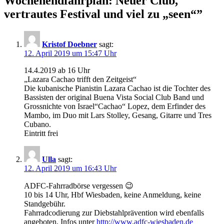
Wochenendfahrplan: Neuer Club,
vertrautes Festival und viel zu „seen“
”
Kristof Doebner
sagt:
12. April 2019 um 15:47 Uhr
14.4.2019 ab 16 Uhr
„Lazara Cachao trifft den Zeitgeist“
Die kubanische Pianistin Lazara Cachao ist die Tochter des
Bassisten der original Buena Vista Social Club Band und
Grossnichte von Israel“Cachao“ Lopez, dem Erfinder des
Mambo, im Duo mit Lars Stolley, Gesang, Gitarre und Tres
Cubano.
Eintritt frei
Ulla
sagt:
12. April 2019 um 16:43 Uhr
ADFC-Fahrradbörse vergessen 😉
10 bis 14 Uhr, Hbf Wiesbaden, keine Anmeldung, keine
Standgebühr.
Fahrradcodierung zur Diebstahlprävention wird ebenfalls
angeboten, Infos unter
http://www.adfc-wiesbaden.de