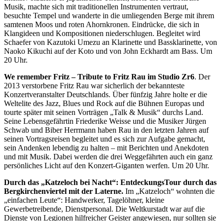
Musik, machte sich mit traditionellen Instrumenten vertraut,
besuchte Tempel und wanderte in die umliegenden Berge mit ihrem
samtenen Moos und roten Ahornkronen. Eindrücke, die sich in
Klangideen und Kompositionen niederschlugen. Begleitet wird
Schaefer von Kazutoki Umezu an Klarinette und Bassklarinette, von
Naoko Kikuchi auf der Koto und von John Eckhardt am Bass. Um
20 Uhr.
We remember Fritz – Tribute to Fritz Rau im Studio Zr6
. Der
2013 verstorbene Fritz Rau war sicherlich der bekannteste
Konzertveranstalter Deutschlands. Über fünfzig Jahre holte er die
Weltelite des Jazz, Blues und Rock auf die Bühnen Europas und
tourte später mit seinen Vorträgen „Talk & Musik“ durchs Land.
Seine Lebensgefährtin Friederike Weisse und die Musiker Jürgen
Schwab und Biber Herrmann haben Rau in den letzten Jahren auf
seinen Vortragsreisen begleitet und es sich zur Aufgabe gemacht,
sein Andenken lebendig zu halten – mit Berichten und Anekdoten
und mit Musik. Dabei werden die drei Weggefährten auch ein ganz
persönliches Licht auf den Konzert-Giganten werfen. Um 20 Uhr.
Durch das „Katzeloch bei Nacht“:
EntdeckungsTour durch das
Bergkirchenviertel mit der Laterne.
Im „Katzeloch“ wohnten die
„einfachen Leute“: Handwerker, Tagelöhner, kleine
Gewerbetreibende, Dienstpersonal. Die Weltkurstadt war auf die
Dienste von Legionen hilfreicher Geister angewiesen, nur sollten sie