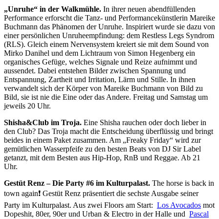
„Unruhe“ in der Walkmühle.
In ihrer neuen abendfüllenden
Performance erforscht die Tanz- und Performancekünstlerin Mareike
Buchmann das Phänomen der Unruhe. Inspiriert wurde sie dazu von
einer persönlichen Unruheempfindung: dem Restless Legs Syndrom
(RLS). Gleich einem Nervensystem kreiert sie mit dem Sound von
Mirko Danihel und dem Lichtraum von Simon Hegenberg ein
organisches Gefüge, welches Signale und Reize aufnimmt und
aussendet. Dabei entstehen Bilder zwischen Spannung und
Entspannung, Zartheit und Irritation, Lärm und Stille. In ihnen
verwandelt sich der Körper von Mareike Buchmann von Bild zu
Bild, sie ist nie die Eine oder das Andere. Freitag und Samstag um
jeweils 20 Uhr.
Shisha&Club im Troja.
Eine Shisha rauchen oder doch lieber in
den Club? Das Troja macht die Entscheidung überflüssig und bringt
beides in einem Paket zusammen. Am „Freaky Friday“ wird zur
gemütlichen Wasserpfeife zu den besten Beats von DJ Sir Label
getanzt, mit dem Besten aus Hip-Hop, RnB und Reggae. Ab 21
Uhr.
Gestüt Renz – Die Party #6 im Kulturpalast.
The horse is back in
town again❗️ Gestüt Renz präsentiert die sechste Ausgabe seiner
Party im Kulturpalast. Aus zwei Floors am Start:
Los Avocados
mot
Dopeshit, 80er, 90er und Urban & Electro in der Halle und
Pascal