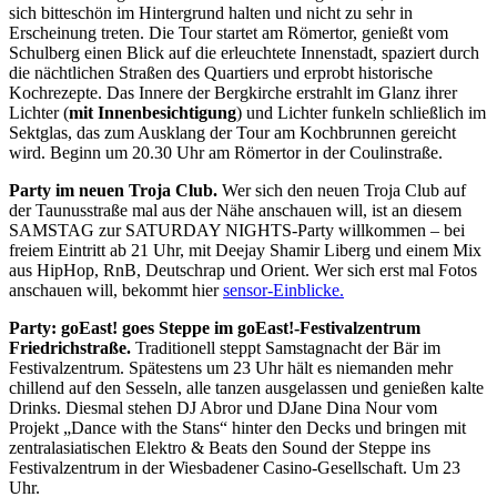
sich bitteschön im Hintergrund halten und nicht zu sehr in
Erscheinung treten. Die Tour startet am Römertor, genießt vom
Schulberg einen Blick auf die erleuchtete Innenstadt, spaziert durch
die nächtlichen Straßen des Quartiers und erprobt historische
Kochrezepte. Das Innere der Bergkirche erstrahlt im Glanz ihrer
Lichter (
mit Innenbesichtigung
) und Lichter funkeln schließlich im
Sektglas, das zum Ausklang der Tour am Kochbrunnen gereicht
wird. Beginn um 20.30 Uhr am Römertor in der Coulinstraße.
Party im neuen Troja Club.
Wer sich den neuen Troja Club auf
der Taunusstraße mal aus der Nähe anschauen will, ist an diesem
SAMSTAG zur SATURDAY NIGHTS-Party willkommen – bei
freiem Eintritt ab 21 Uhr, mit Deejay Shamir Liberg und einem Mix
aus HipHop, RnB, Deutschrap und Orient. Wer sich erst mal Fotos
anschauen will, bekommt hier
sensor-Einblicke.
Party: goEast! goes Steppe im goEast!-Festivalzentrum
Friedrichstraße.
Traditionell steppt Samstagnacht der Bär im
Festivalzentrum. Spätestens um 23 Uhr hält es niemanden mehr
chillend auf den Sesseln, alle tanzen ausgelassen und genießen kalte
Drinks. Diesmal stehen DJ Abror und DJane Dina Nour vom
Projekt „Dance with the Stans“ hinter den Decks und bringen mit
zentralasiatischen Elektro & Beats den Sound der Steppe ins
Festivalzentrum in der Wiesbadener Casino-Gesellschaft. Um 23
Uhr.