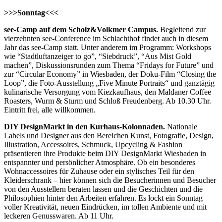
>>>Sonntag<<<
see-Camp auf dem Scholz&Volkmer Campus.
Begleitend zur
vierzehnten see-Conference im Schlachthof findet auch in diesem
Jahr das see-Camp statt. Unter anderem im Programm: Workshops
wie “Stadtluftanzeiger to go”, “Siebdruck”, “Aus Mist Gold
machen”, Diskussionsrunden zum Thema “Fridays for Future” und
zur “Circular Economy” in Wiesbaden, der Doku-Film “Closing the
Loop”, die Foto-Ausstellung „Five Minute Portraits“ und ganztägig
kulinarische Versorgung vom Kiezkaufhaus, den Maldaner Coffee
Roasters, Wurm & Sturm und Schloß Freudenberg. Ab 10.30 Uhr.
Eintritt frei, alle willkommen.
DIY DesignMarkt in den Kurhaus-Kolonnaden.
Nationale
Labels und Designer aus den Bereichen Kunst, Fotografie, Design,
Illustration, Accessoires, Schmuck, Upcycling & Fashion
präsentieren ihre Produkte beim DIY DesignMarkt Wiesbaden in
entspannter und persönlicher Atmosphäre. Ob ein besonderes
Wohnaccessoires für Zuhause oder ein stylisches Teil für den
Kleiderschrank – hier können sich die Besucherinnen und Besucher
von den Ausstellern beraten lassen und die Geschichten und die
Philosophien hinter den Arbeiten erfahren. Es lockt ein Sonntag
voller Kreativität, neuen Eindrücken, im tollen Ambiente und mit
leckeren Genusswaren. Ab 11 Uhr.