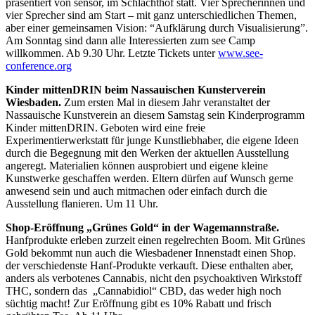
präsentiert von sensor, im Schlachthof statt. Vier Sprecherinnen und
vier Sprecher sind am Start – mit ganz unterschiedlichen Themen,
aber einer gemeinsamen Vision: “Aufklärung durch Visualisierung”.
Am Sonntag sind dann alle Interessierten zum see Camp
willkommen. Ab 9.30 Uhr. Letzte Tickets unter
www.see-
conference.org
Kinder mittenDRIN beim Nassauischen Kunsterverein
Wiesbaden.
Zum ersten Mal in diesem Jahr veranstaltet der
Nassauische Kunstverein an diesem Samstag sein Kinderprogramm
Kinder mittenDRIN. Geboten wird eine freie
Experimentierwerkstatt für junge Kunstliebhaber, die eigene Ideen
durch die Begegnung mit den Werken der aktuellen Ausstellung
angeregt. Materialien können ausprobiert und eigene kleine
Kunstwerke geschaffen werden. Eltern dürfen auf Wunsch gerne
anwesend sein und auch mitmachen oder einfach durch die
Ausstellung flanieren. Um 11 Uhr.
Shop-Eröffnung „Grünes Gold“ in der Wagemannstraße.
Hanfprodukte erleben zurzeit einen regelrechten Boom. Mit Grünes
Gold bekommt nun auch die Wiesbadener Innenstadt einen Shop.
der verschiedenste Hanf-Produkte verkauft. Diese enthalten aber,
anders als verbotenes Cannabis, nicht den psychoaktiven Wirkstoff
THC, sondern das „Cannabidiol“ CBD, das weder high noch
süchtig macht! Zur Eröffnung gibt es 10% Rabatt und frisch