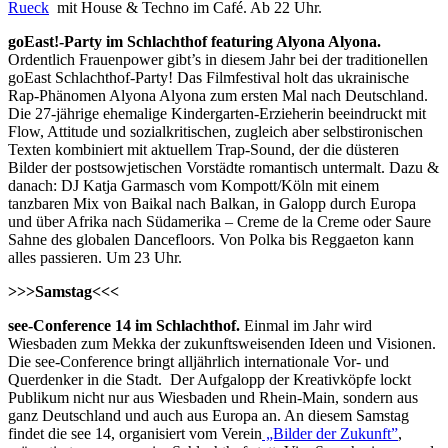
Rueck
mit House & Techno im Café. Ab 22 Uhr.
goEast!-Party im Schlachthof featuring Alyona Alyona.
Ordentlich Frauenpower gibt’s in diesem Jahr bei der traditionellen
goEast Schlachthof-Party! Das Filmfestival holt das ukrainische
Rap-Phänomen Alyona Alyona zum ersten Mal nach Deutschland.
Die 27-jährige ehemalige Kindergarten-Erzieherin beeindruckt mit
Flow, Attitude und sozialkritischen, zugleich aber selbstironischen
Texten kombiniert mit aktuellem Trap-Sound, der die düsteren
Bilder der postsowjetischen Vorstädte romantisch untermalt. Dazu &
danach: DJ Katja Garmasch vom Kompott/Köln mit einem
tanzbaren Mix von Baikal nach Balkan, in Galopp durch Europa
und über Afrika nach Südamerika – Creme de la Creme oder Saure
Sahne des globalen Dancefloors. Von Polka bis Reggaeton kann
alles passieren. Um 23 Uhr.
>>>Samstag<<<
see-Conference 14 im Schlachthof.
Einmal im Jahr wird
Wiesbaden zum Mekka der zukunftsweisenden Ideen und Visionen.
Die see-Conference bringt alljährlich internationale Vor- und
Querdenker in die Stadt. Der Aufgalopp der Kreativköpfe lockt
Publikum nicht nur aus Wiesbaden und Rhein-Main, sondern aus
ganz Deutschland und auch aus Europa an. An diesem Samstag
findet die see 14, organisiert vom Verein
„Bilder der Zukunft”
,