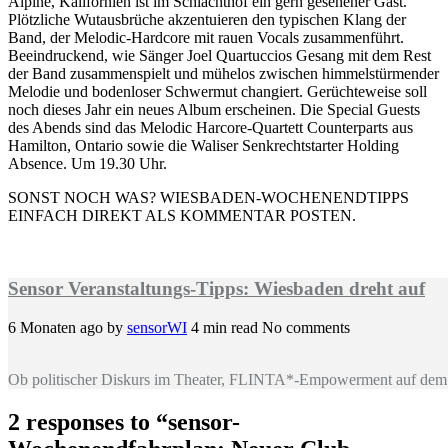
Alpine, Kalifornien ist im Schlachthof ein gern gesehener Gast.
Plötzliche Wutausbrüche akzentuieren den typischen Klang der
Band, der Melodic-Hardcore mit rauen Vocals zusammenführt.
Beeindruckend, wie Sänger Joel Quartuccios Gesang mit dem Rest
der Band zusammenspielt und mühelos zwischen himmelstürmender
Melodie und bodenloser Schwermut changiert. Gerüchteweise soll
noch dieses Jahr ein neues Album erscheinen. Die Special Guests
des Abends sind das Melodic Harcore-Quartett Counterparts aus
Hamilton, Ontario sowie die Waliser Senkrechtstarter Holding
Absence. Um 19.30 Uhr.
SONST NOCH WAS? WIESBADEN-WOCHENENDTIPPS
EINFACH DIREKT ALS KOMMENTAR POSTEN.
Sensor Veranstaltungs-Tipps: Wiesbaden dreht auf
6 Monaten ago
by
sensorWI
4 min read
No comments
Ob politischer Diskurs im Theater, FLINTA*-Empowerment auf dem 
2 responses to “
sensor-