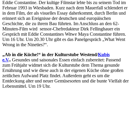
Eddie Constantine. Der kultige Filmstar lebte bis zu seinem Tod im
Februar 1993 in Wiesbaden. Kurz nach dem Mauerfall schlendert er
in dem Film, der als visuelles Essay daherkommt, durch Berlin und
erinnert sich an Ereignisse der deutschen und europäischen
Geschichte, die zu ihrem Bau führten. Im Anschluss an den 62-
Minuten-Film wird sensor-Chefredakteur Dirk Fellinghauer ein
Gespräch mit Eddie Constantines Witwe Maya Constantine führen.
Um 16 Uhr. Um 20.30 Uhr gibt es das Panelgespräch „What Went
Wrong in the Nineties?“.
„Ab in die Küche!“ in der Kulturstube Westend/
Kubis
e.V
..
Gesundes und saisonales Essen einfach zubereitet: Passend
zum Frühjahr widmet sich die Kulturstube dem Thema gesunde
Ernährung und wie diese auch in der eigenen Küche ohne großen
zeitlichen Aufwand Platz findet. Außerdem geht es um die
Entdeckung alter und neuer Gemüsesorten und die bunte Vielfalt der
Lebensmittel. Um 19 Uhr.