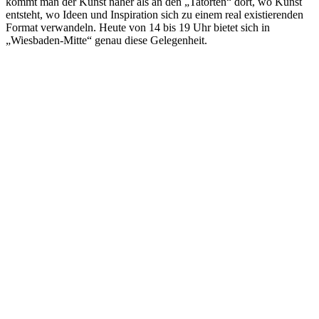
kommt man der Kunst näher als an den „Tatorten“ dort, wo Kunst
entsteht, wo Ideen und Inspiration sich zu einem real existierenden
Format verwandeln. Heute von 14 bis 19 Uhr bietet sich in
„Wiesbaden-Mitte“ genau diese Gelegenheit.