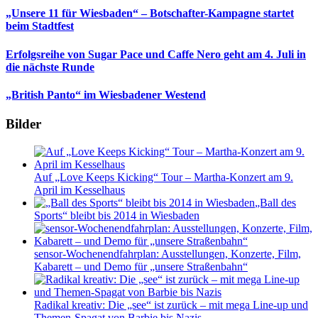
„Unsere 11 für Wiesbaden“ – Botschafter-Kampagne startet
beim Stadtfest
Erfolgsreihe von Sugar Pace und Caffe Nero geht am 4. Juli in
die nächste Runde
„British Panto“ im Wiesbadener Westend
Bilder
Auf „Love Keeps Kicking“ Tour – Martha-Konzert am 9.
April im Kesselhaus
„Ball des
Sports“ bleibt bis 2014 in Wiesbaden
sensor-Wochenendfahrplan: Ausstellungen, Konzerte, Film,
Kabarett – und Demo für „unsere Straßenbahn“
Radikal kreativ: Die „see“ ist zurück – mit mega Line-up und
Themen-Spagat von Barbie bis Nazis