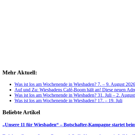
Mehr Aktuell:
Was ist los am Wochenende in Wiesbaden? 7. – 9. August 202
Auf und Zu: Wiesbadens Café-Boom hält an! Diese neuen Adres
Was ist los am Wochenende in Wiesbaden? 31. Juli – 2. Augus
Was ist los am Wochenende in Wiesbaden? 17. – 19. Juli
Beliebte Artikel
„Unsere 11 für Wiesbaden“ – Botschafter-Kampagne startet beim