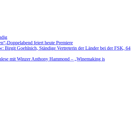
ndig
en“-Doppelabend feiert heute Premiere
: Birgit Goehlnich, Ständige Vertreterin der Länder bei der FSK, 64
nlese mit Winzer Anthony Hammond – „Winemaking is