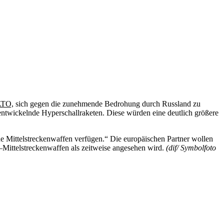
TO,
sich gegen
die
zunehmende Bedrohung durch Russland zu
entwickelnde Hyperschallraketen. Diese würden eine deutlich größere
ne Mittelstreckenwaffen verfügen.“ D
ie
europäischen
Partner wollen
–
Mittelstreckenwaffen als zeitweise angesehen wird.
(dif/ Symbolfoto