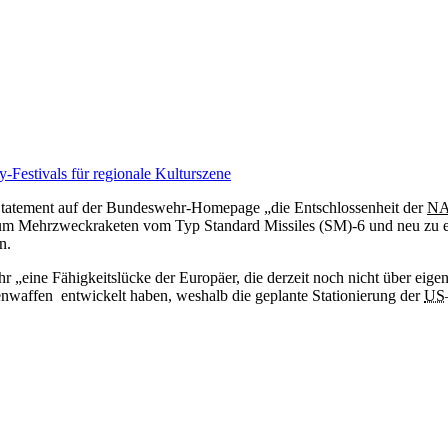
-Festivals für regionale Kulturszene
Statement auf der Bundeswehr-Homepage „
die
Entschlossenheit der
NA
 um Mehrzweckraketen vom Typ
Standard
Missiles (SM)-6 und neu zu 
n.
hr „eine Fähigkeitslücke der Europäer,
die
derzeit noch nicht über eige
ckenwaffen entwickelt haben, weshalb d
ie
geplante Stationierung der
US