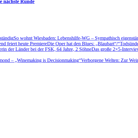
die nächste Runde
So wohnt Wiesbaden: Lebenshilfe-WG – Sympathisch eigenstä
Die Oper hat den Blues: „Blaubart“/“Todsünd
Das große 2×5-Interview
Verborgene Welten: Zur Wei