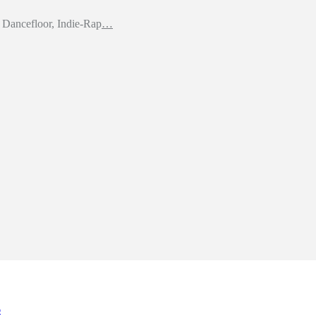
Dancefloor, Indie-Rap
…
6