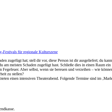
-Festivals für regionale Kulturszene
 zugefügt hat; stell dir vor, diese Person ist dir ausgeliefert; du kanns
der du am meisten Schaden zugefügt hast. Schließe dies in einen Raum ein
m Fegefeuer. Aber selbst, wenn sie bereuen und verzeihen – wie können
heit zu stellen?
bieten einen intensiven Theaterabend. Folgende Termine sind im ‚Marle
endkasse.