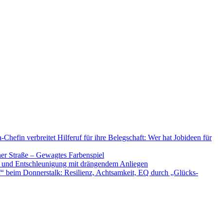
Chefin verbreitet Hilferuf für ihre Belegschaft: Wer hat Jobideen für
er Straße – Gewagtes Farbenspiel
eit und Entschleunigung mit drängendem Anliegen
f“ beim Donnerstalk: Resilienz, Achtsamkeit, EQ durch „Glücks-