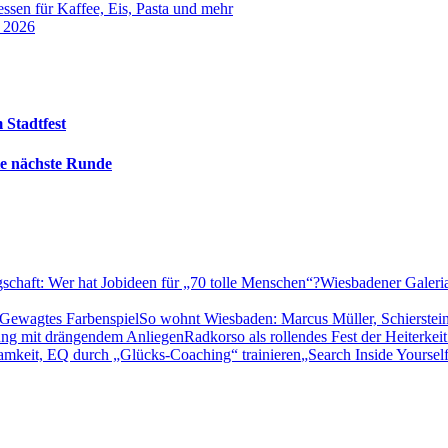
sen für Kaffee, Eis, Pasta und mehr
t 2026
 Stadtfest
die nächste Runde
Wiesbadener Galeria-
So wohnt Wiesbaden: Marcus Müller, Schierstein
Radkorso als rollendes Fest der Heiterk
„Search Inside Yoursel