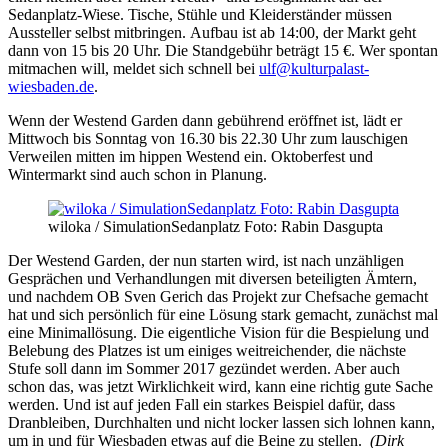
Sedanplatz-Wiese. Tische, Stühle und Kleiderständer müssen
Aussteller selbst mitbringen. Aufbau ist ab 14:00, der Markt geht
dann von 15 bis 20 Uhr. Die Standgebühr beträgt 15 €. Wer spontan
mitmachen will, meldet sich schnell bei
ulf@kulturpalast-
wiesbaden.de
.
Wenn der Westend Garden dann gebührend eröffnet ist, lädt er
Mittwoch bis Sonntag von 16.30 bis 22.30 Uhr zum lauschigen
Verweilen mitten im hippen Westend ein. Oktoberfest und
Wintermarkt sind auch schon in Planung.
wiloka / SimulationSedanplatz Foto: Rabin Dasgupta
Der Westend Garden, der nun starten wird, ist nach unzähligen
Gesprächen und Verhandlungen mit diversen beteiligten Ämtern,
und nachdem OB Sven Gerich das Projekt zur Chefsache gemacht
hat und sich persönlich für eine Lösung stark gemacht, zunächst mal
eine Minimallösung. Die eigentliche Vision für die Bespielung und
Belebung des Platzes ist um einiges weitreichender, die nächste
Stufe soll dann im Sommer 2017 gezündet werden. Aber auch
schon das, was jetzt Wirklichkeit wird, kann eine richtig gute Sache
werden. Und ist auf jeden Fall ein starkes Beispiel dafür, dass
Dranbleiben, Durchhalten und nicht locker lassen sich lohnen kann,
um in und für Wiesbaden etwas auf die Beine zu stellen.
(Dirk