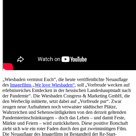
„Wiesbaden vermisst Euch“, die heute veröffentlichte Neuauflage
des
Imagefilms „We love Wiesbaden“
, soll „Vorfreude wecken auf
erlebnisreiches Entdecken in der hessischen Landeshauptstadt nach
der Pandemie“. Die Wiesbaden Congress & Marketing GmbH, die
den Werbeclip initiierte, setzt dabei auf „Vorfreude pur“. Zwar
zeugen neue Aufnahmen noch verwaister städtischer Plätze,
Wahrzeichen und Sehenswürdigkeiten von den derzeit geltenden
Pandemieeinschränkungen – doch das Leben – und damit Feste,
Märkte und Feiern – wird zurückkehren. Diese positive Botschaft
zieht sich wie ein roter Faden durch den gut zweiminütigen Film.
Die Neuauflage des Imagefilms ist Bestandteil der Re-Start-