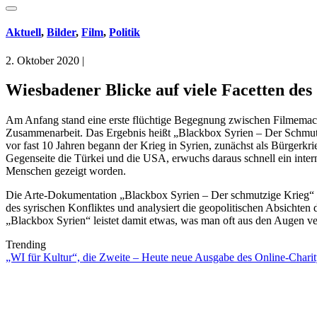
Aktuell
,
Bilder
,
Film
,
Politik
2. Oktober 2020
|
Wiesbadener Blicke auf viele Facetten des
Am Anfang stand eine erste flüchtige Begegnung zwischen Filmemach
Zusammenarbeit. Das Ergebnis heißt „Blackbox Syrien – Der Schmutzi
vor fast 10 Jahren begann der Krieg in Syrien, zunächst als Bürgerkr
Gegenseite die Türkei und die USA, erwuchs daraus schnell ein intern
Menschen gezeigt worden.
Die Arte-Dokumentation „Blackbox Syrien – Der schmutzige Krieg“ 
des syrischen Konfliktes und analysiert die geopolitischen Absichten
„Blackbox Syrien“ leistet damit etwas, was man oft aus den Augen verli
Trending
„WI für Kultur“, die Zweite – Heute neue Ausgabe des Online-Charity