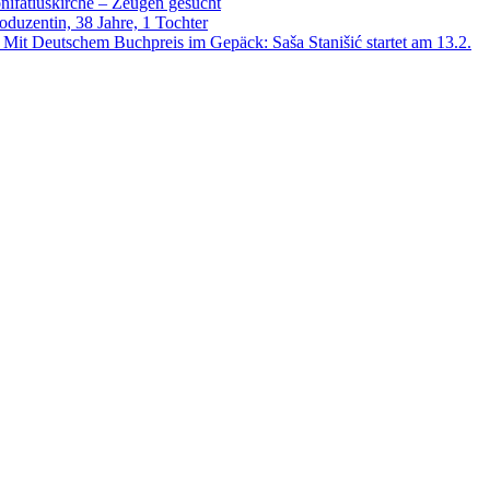
nifatiuskirche – Zeugen gesucht
oduzentin, 38 Jahre, 1 Tochter
 Mit Deutschem Buchpreis im Gepäck: Saša Stanišić startet am 13.2.