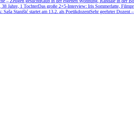
Raub in der eigenen Wohnung, Randale in der Bo
Das große 2×5-Interview: Iris Sommerlatte, Filmpr
Sehr geehrter Dozent –