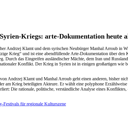
 Syrien-Kriegs: arte-Dokumentation heute a
er Andrzej Klamt und dem syrischen Neubürger Manhal Arroub in Wiesb
ge Krieg“ und ist eine abendfüllende Arte-Dokumentation über den Kri
ieg. Durch das Eingreifen ausländischer Mächte, dem Iran und Russland
ationaler Konflikt. Der Krieg in Syrien ist in einigen großartigen wi
von Andrzej Klamt und Manhal Arroub geht einen anderen, bisher nic
 der am Krieg beteiligten Akteure. Er wählt eine polyphone Erzählweise
ert: Die rationale, politische, verständliche Analyse eines Konfliktes, d
-Festivals für regionale Kulturszene