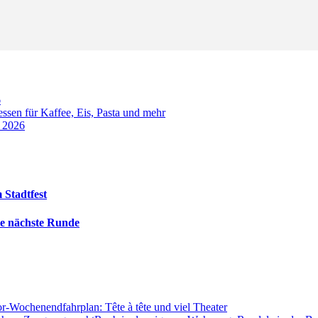
6
sen für Kaffee, Eis, Pasta und mehr
t 2026
 Stadtfest
die nächste Runde
or-Wochenendfahrplan: Tête à tête und viel Theater