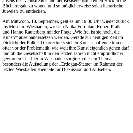
abseits des Mainstreams und der Bestsellerlisten einen Blick in die
Bücherregale zu wagen und so möglicherweise solch literarische
Juwelen zu entdecken.
Am Mittwoch, 18. September, geht es um 19.30 Uhr wieder zurück
ins Museum Wiesbaden, wo sich Naika Foroutan, Robert Pfaller
und Hanno Rauterberg mit der Frage „Wie frei ist sie noch, die
Kunst?“ auseinandersetzen werden. Gerade zur heutigen Zeit im
Dickicht der Political Correctness stehen Kunstschaffende immer
öfter vor der Problematik, wie weit ihre Kunst eigentlich gehen darf
und ob die Gesellschaft in den letzten Jahren nicht empfindlicher
geworden ist – hier in Wiesbaden sorgte zu diesem Thema
besonders die Aufstellung der „Erdogan-Statue“ im Rahmen der
letzten Wiesbaden Biennale für Diskussion und Aufsehen.