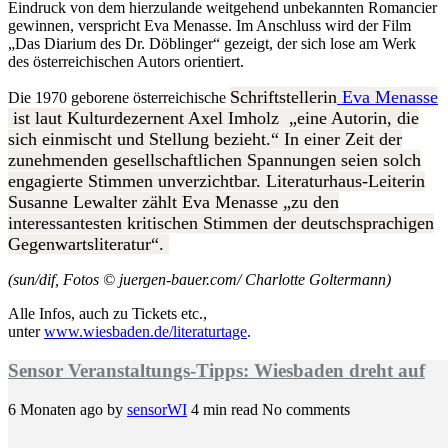
Eindruck von dem hierzulande weitgehend unbekannten Romancier
gewinnen, verspricht Eva Menasse. Im Anschluss wird der Film
„Das Diarium des Dr. Döblinger“ gezeigt, der sich lose am Werk
des österreichischen Autors orientiert.
Schriftstellerin
Eva Menasse
Die 1970 geborene österreichische
ist laut Kulturdezernent Axel Imholz „eine Autorin, die
sich einmischt und Stellung bezieht.“ In einer Zeit der
zunehmenden gesellschaftlichen Spannungen seien solch
engagierte Stimmen unverzichtbar. Literaturhaus-Leiterin
Susanne Lewalter zählt Eva Menasse „zu den
interessantesten kritischen Stimmen der deutschsprachigen
Gegenwartsliteratur“.
(sun/dif, Fotos © juergen-bauer.com/ Charlotte Goltermann)
Alle Infos, auch zu Tickets etc.,
unter
www.wiesbaden.de/literaturtage
.
Sensor Veranstaltungs-Tipps: Wiesbaden dreht auf
6 Monaten ago
by
sensorWI
4 min read
No comments