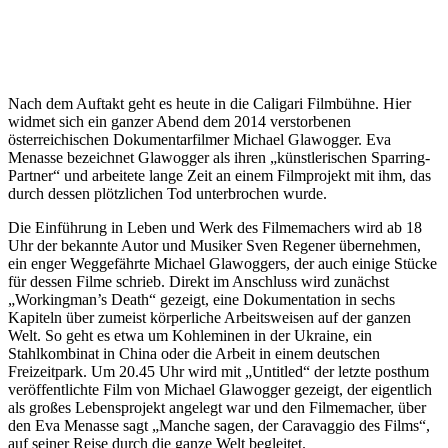
Nach dem Auftakt geht es heute in die Caligari Filmbühne. Hier
widmet sich ein ganzer Abend dem 2014 verstorbenen
österreichischen Dokumentarfilmer Michael Glawogger. Eva
Menasse bezeichnet Glawogger als ihren „künstlerischen Sparring-
Partner“ und arbeitete lange Zeit an einem Filmprojekt mit ihm, das
durch dessen plötzlichen Tod unterbrochen wurde.
Die Einführung in Leben und Werk des Filmemachers wird ab 18
Uhr der bekannte Autor und Musiker Sven Regener übernehmen,
ein enger Weggefährte Michael Glawoggers, der auch einige Stücke
für dessen Filme schrieb. Direkt im Anschluss wird zunächst
„Workingman’s Death“ gezeigt, eine Dokumentation in sechs
Kapiteln über zumeist körperliche Arbeitsweisen auf der ganzen
Welt. So geht es etwa um Kohleminen in der Ukraine, ein
Stahlkombinat in China oder die Arbeit in einem deutschen
Freizeitpark. Um 20.45 Uhr wird mit „Untitled“ der letzte posthum
veröffentlichte Film von Michael Glawogger gezeigt, der eigentlich
als großes Lebensprojekt angelegt war und den Filmemacher, über
den Eva Menasse sagt „Manche sagen, der Caravaggio des Films“,
auf seiner Reise durch die ganze Welt begleitet.