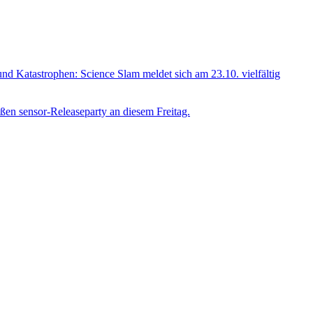
und Katastrophen: Science Slam meldet sich am 23.10. vielfältig
ßen sensor-Releaseparty an diesem Freitag.