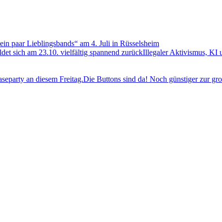
ein paar Lieblingsbands“ am 4. Juli in Rüsselsheim
Illegaler Aktivismus, KI 
Die Buttons sind da! Noch günstiger zur gro