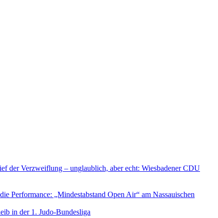
ief der Verzweiflung – unglaublich, aber echt: Wiesbadener CDU
 die Performance: „Mindestabstand Open Air“ am Nassauischen
ib in der 1. Judo-Bundesliga