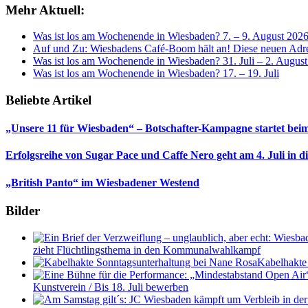
Mehr Aktuell:
Was ist los am Wochenende in Wiesbaden? 7. – 9. August 202
Auf und Zu: Wiesbadens Café-Boom hält an! Diese neuen Adres
Was ist los am Wochenende in Wiesbaden? 31. Juli – 2. Augus
Was ist los am Wochenende in Wiesbaden? 17. – 19. Juli
Beliebte Artikel
„Unsere 11 für Wiesbaden“ – Botschafter-Kampagne startet beim
Erfolgsreihe von Sugar Pace und Caffe Nero geht am 4. Juli in 
„British Panto“ im Wiesbadener Westend
Bilder
zieht Flüchtlingsthema in den Kommunalwahlkampf
Kabelhakte
Kunstverein / Bis 18. Juli bewerben