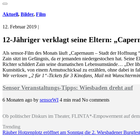
Aktuell
,
Bilder
,
Film
12. Februar 2019
|
12-Jähriger verklagt seine Eltern: „Cape
Als sensor-Film des Monats läuft „Capernaum – Stadt der Hoffnung “
Zain sitzt im Gefängnis, da er jemanden niedergestochen hat. Seine El
Richter schildert Zain seine dramatischen Lebensumstände… „Der lib
Kunststück, von einem Armutsschicksal zu erzählen, ohne dabei in fals
Wir verlosen „2 für 1“-Tickets für 3 Kinofans, Mail mit Wunschterm
Sensor Veranstaltungs-Tipps: Wiesbaden dreht auf
6 Monaten ago
by
sensorWI
4 min read
No comments
Ob politischer Diskurs im Theater, FLINTA*-Empowerment auf dem 
Trending
Räuber Hotzenplotz eröffnet am Sonntag die 2. Wiesbadener Burgfests