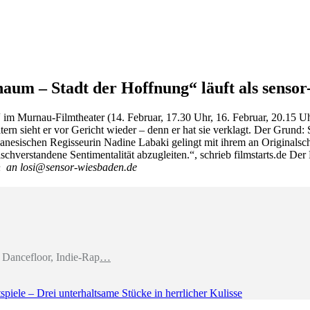
rnaum – Stadt der Hoffnung“ läuft als sens
 im Murnau-Filmtheater (14. Februar, 17.30 Uhr, 16. Februar, 20.15 U
tern sieht er vor Gericht wieder – denn er hat sie verklagt. Der Grund:
anesischen Regisseurin Nadine Labaki gelingt mit ihrem an Originalsc
chverstandene Sentimentalität abzugleiten.“, schrieb filmstarts.de Der
in an losi@sensor-wiesbaden.de
Dancefloor, Indie-Rap
…
piele – Drei unterhaltsame Stücke in herrlicher Kulisse