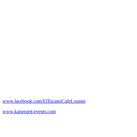
www.facebook.com/ElTucanoCafeLounge
www.kaiserzeit-events.com