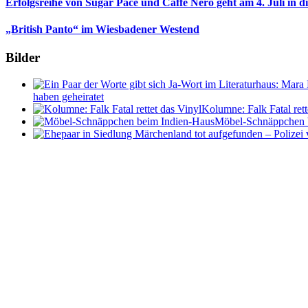
Erfolgsreihe von Sugar Pace und Caffe Nero geht am 4. Juli in 
„British Panto“ im Wiesbadener Westend
Bilder
haben geheiratet
Kolumne: Falk Fatal rett
Möbel-Schnäppchen 