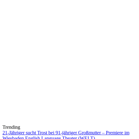
Trending
21-Jähriger sucht Trost bei 91-jähriger Großmutter – Premiere im
Wiesbaden English Language Theater (WELT)