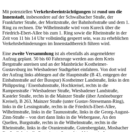
Mit potenziellen
Verkehrsbeeinträchtigungen
ist
rund um die
Innenstadt
, insbesondere auf der Schwalbacher Straße, der
Frankfurter Straße, der Moritzstraße, der Bahnhofsstraße und dem 1.
Ring zu rechnen. Die Wilhelmstraße wird vom Kureck über die
Friedrich-Ebert-Allee bis zum 1. Ring sowie die Rheinstraße in der
Zeit von 11 bis 14 Uhr vollständig gesperrt sein, was zu erheblichen
Verkehrsbehinderungen im Innenstadtbereich führen wird.
Eine
zweite Versammlung
ist als ebenfalls als angemeldeter
Aufzug geplant. 50 bis 60 Fahrzeuge werden aus dem Kreis
Bergstraße anreisen und an der Mainbrücke Kostheimer-
Gustavsburg ins Wiesbadener Stadtgebiet einfahren. Von dort wird
der Aufzug links abbiegen auf die Hauptstraße (B 43, entgegen der
Einbahnstraße auf der Busspur) Kostheimer Landstraße, links in den
Philippsring / Eisenbahnstraße, Hochkreisel, rechts in die
Rampenstraße / Wiesbadener Straße, Wiesbadener Landstraße,
Kasteler Straße, rechts in die Mainzer Straße (über Amöneburger
Kreisel), B 263, Mainzer Straße (unter Gustav-Stresemann-Ring),
links in die Lessingstraße, rechts in die Friedrich-Ebert-Allee,
Wilhelmstraße, links in die Taunusstraße, links in die Georg-August-
Zinn-Straße – von dort dann links in die Webergasse, An den
Quellen, Burgstraße, rechts in die Wilhelmstraße, rechts in die
Rheinstraße, links in die Oranienstraße, Gutenbergplatz, Mosbacher