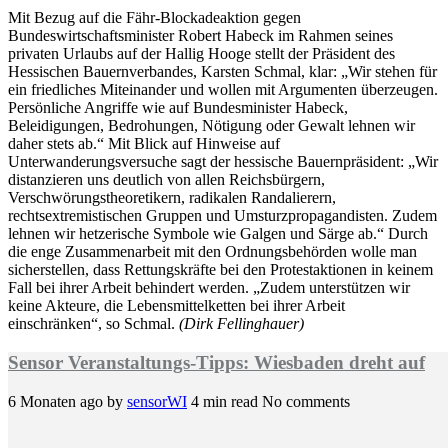
Mit Bezug auf die Fähr-Blockadeaktion gegen
Bundeswirtschaftsminister Robert Habeck im Rahmen seines
privaten Urlaubs auf der Hallig Hooge stellt der Präsident des
Hessischen Bauernverbandes, Karsten Schmal, klar: „Wir stehen für
ein friedliches Miteinander und wollen mit Argumenten überzeugen.
Persönliche Angriffe wie auf Bundesminister Habeck,
Beleidigungen, Bedrohungen, Nötigung oder Gewalt lehnen wir
daher stets ab.“ Mit Blick auf Hinweise auf
Unterwanderungsversuche sagt der hessische Bauernpräsident: „Wir
distanzieren uns deutlich von allen Reichsbürgern,
Verschwörungstheoretikern, radikalen Randalierern,
rechtsextremistischen Gruppen und Umsturzpropagandisten. Zudem
lehnen wir hetzerische Symbole wie Galgen und Särge ab.“ Durch
die enge Zusammenarbeit mit den Ordnungsbehörden wolle man
sicherstellen, dass Rettungskräfte bei den Protestaktionen in keinem
Fall bei ihrer Arbeit behindert werden. „Zudem unterstützen wir
keine Akteure, die Lebensmittelketten bei ihrer Arbeit
einschränken“, so Schmal.
(Dirk Fellinghauer)
Sensor Veranstaltungs-Tipps: Wiesbaden dreht auf
6 Monaten ago
by
sensorWI
4 min read
No comments