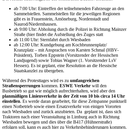
ab 7:00 Uhr: Eintreffen der teilnehmenden Fahrzeuge an den
Sammelstellen. Sammelstellen für die jeweiligen Regionen
gibt es in Frauenstein, Amöneburg, Nordenstadt und
Naurod/Niedernhausen.
ab 9:00 Uhr: Abholung durch die Polizei in Richtung Mainzer
Straße (hier findet die Aufstellung des Zuges statt
ab 11:00 Uhr: Sternfahrt durch Wiesbaden
ab 12:00 Uhr: Kundgebung am Kochbrunnenplatz/
Kranzplatz – mit Ansprachen von Karsten Schmal (HBV-
Präsident), Torben Eppstein (Vorsitzender der Hessischen
Landjugend) sowie Tobias Wagner (1. Vorsitzender LsV
Hessen). Es ist geplant, eine Resolution an die Hessische
Staatskanzlei zu übergeben.
Während des Protesttages wird es zu
umfangreichen
Straßensperrungen
kommen.
ESWE Verkehr
will den
Busbetrieb so gut wie möglich aufrechterhalten, wird aber den
planmäßigen Linienverkehr in der Zeit von 10 bis circa 14 Uhr
einstellen
. Es werde daran gearbeitet, für diese Zeitspanne punktuell
einen Notbetrieb sowie einen Ersatzverkehr von einigen Vororten
nach Wiesbaden und zurück anzubieten. Da geplant ist, dass sich
Traktoren nach einer Veranstaltung in Limburg auch in Richtung
Wiesbaden bewegen und dies über die B417 (Hühnerstraße)
erfolgen soll, kann es auch hier zu Verkehrsbehinderungen kommen.