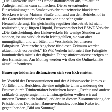
„Die Landwirte üben ihr Demonstrationsrecht aus, um auf ihr
Anliegen aufmerksam zu machen. Die zu erwartenden
Einschränkungen im Straßenverkehr mit zeitweise blockierten
Strecken wie der Mainzer Straße und rund um den Betriebshof in
der Gartenfeldstraße stellen uns vor eine sehr große
Herausforderung. Ein gleichzeitig regulärer Busbetrieb ist nicht
realistisch“, sagt Jürgen Hüpohl, Pressesprecher bei ESWE Verkehr.
„Die Entscheidung, den Linienverkehr für wenige Stunden zu
stoppen, ist uns wirklich nicht leichtgefallen, sie war aber
unumgänglich und wir bitten um Verständnis bei unseren
Fahrgästen. Vereinzelte Angebote für diesen Zeitraum werden
aktuell noch vorbereitet.“ ESWE Verkehr informiert ihre Fahrgäste
kontinuierlich mittels der digitalen Fahrgastinformationsanzeigen an
den Haltestellen. Am Montag werden wir über die Onlinekanäle
aktuell informieren.
Bauernpräsidenten distanzieren sich von Extremisten
Im Vorfeld der Demonstrationen und der Aktionswoche kam es zu
Vorfällen und Berichten, die eine mögliche Unterwanderung der
Proteste durch Trittbrettfahrer befürchten lassen. „Rechte und andere
radikale Gruppierungen mit Umsturzgelüsten wollen wir auf
unseren Demos nicht haben“, erklärte in diesem Zusammenhang der
Präsident des Deutschen Bauernverbandes, Joachim Rukwied,
gegenüber der „Bild am Sonntag“.