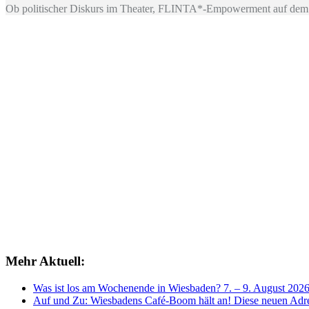
Ob politischer Diskurs im Theater, FLINTA*-Empowerment auf dem 
Mehr Aktuell:
Was ist los am Wochenende in Wiesbaden? 7. – 9. August 202
Auf und Zu: Wiesbadens Café-Boom hält an! Diese neuen Adres