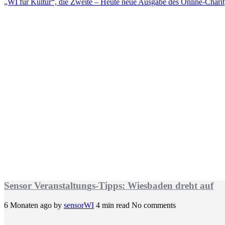
„WI für Kultur“, die Zweite – Heute neue Ausgabe des Online-Charity
Sensor Veranstaltungs-Tipps: Wiesbaden dreht auf
6 Monaten ago
by
sensorWI
4 min read
No comments