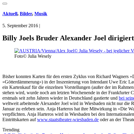
Aktuell
,
Bilder
,
Musik
5. September 2016
|
Billy Joels Bruder Alexander Joel dirigi
Foto© Julia Wesely
Bisher konnten Karten für den ersten Zyklus von Richard Wagners »
»Götterdämmerung«) in der Inszenierung von Intendant Uwe Eric Lau
ein Kartenkauf für die einzelnen Vorstellungen (außer der im Rahmen
stehen wird, wurde noch am letzten Wochenende in der Frankfurter 
erstmals seit zehn Jahren wieder in Deutschland gastierte und
bei sein
weltweit arbeitende Alexander Joel wird in Wiesbaden nicht nur die
Januar zu erleben sein. Anja Harteros hat ihre Mitwirkung in »Die W
verpflichten. Anja Harteros wird in Wiesbaden bei den International
Eintrittskarten auf
www.staatstheater-wiesbaden.de
oder an der Theat
Trending