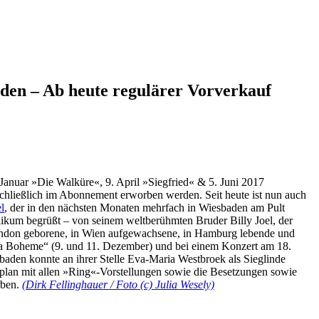
aden – Ab heute regulärer Vorverkauf
anuar »Die Walküre«, 9. April »Siegfried« & 5. Juni 2017
chließlich im Abonnement erworben werden. Seit heute ist nun auch
l
, der in den nächsten Monaten mehrfach in Wiesbaden am Pult
ikum begrüßt – von seinem weltberühmten Bruder Billy Joel, der
ondon geborene, in Wien aufgewachsene, in Hamburg lebende und
 „La Boheme“ (9. und 11. Dezember) und bei einem Konzert am 18.
baden konnte an ihrer Stelle Eva-Maria Westbroek als Sieglinde
elplan mit allen »Ring«-Vorstellungen sowie die Besetzungen sowie
rben.
(Dirk Fellinghauer / Foto (c) Julia Wesely)