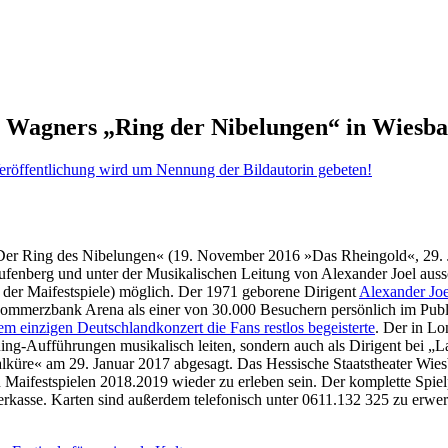
ert Wagners „Ring der Nibelungen“ in Wiesb
Der Ring des Nibelungen« (19. November 2016 »Das Rheingold«, 29. J
fenberg und unter der Musikalischen Leitung von Alexander Joel auss
 der Maifestspiele) möglich. Der 1971 geborene Dirigent
Alexander Joe
Commerzbank Arena als einer von 30.000 Besuchern persönlich im Publ
em einzigen Deutschlandkonzert die Fans restlos begeisterte
. Der in L
 Ring-Aufführungen musikalisch leiten, sondern auch als Dirigent bei
alküre« am 29. Januar 2017 abgesagt. Das Hessische Staatstheater Wies
en Maifestspielen 2018.2019 wieder zu erleben sein. Der komplette Spi
erkasse. Karten sind außerdem telefonisch unter 0611.132 325 zu erwe