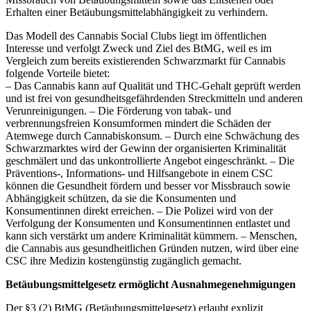
Erhalten einer Betäubungsmittelabhängigkeit zu verhindern.
Das Modell des Cannabis Social Clubs liegt im öffentlichen
Interesse und verfolgt Zweck und Ziel des BtMG, weil es im
Vergleich zum bereits existierenden Schwarzmarkt für Cannabis
folgende Vorteile bietet:
– Das Cannabis kann auf Qualität und THC-Gehalt geprüft werden
und ist frei von gesundheitsgefährdenden Streckmitteln und anderen
Verunreinigungen. – Die Förderung von tabak- und
verbrennungsfreien Konsumformen mindert die Schäden der
Atemwege durch Cannabiskonsum. – Durch eine Schwächung des
Schwarzmarktes wird der Gewinn der organisierten Kriminalität
geschmälert und das unkontrollierte Angebot eingeschränkt. – Die
Präventions-, Informations- und Hilfsangebote in einem CSC
können die Gesundheit fördern und besser vor Missbrauch sowie
Abhängigkeit schützen, da sie die Konsumenten und
Konsumentinnen direkt erreichen. – Die Polizei wird von der
Verfolgung der Konsumenten und Konsumentinnen entlastet und
kann sich verstärkt um andere Kriminalität kümmern. – Menschen,
die Cannabis aus gesundheitlichen Gründen nutzen, wird über eine
CSC ihre Medizin kostengünstig zugänglich gemacht.
Betäubungsmittelgesetz ermöglicht Ausnahmegenehmigungen
Der §3 (2) BtMG (Betäubungsmittelgesetz) erlaubt explizit