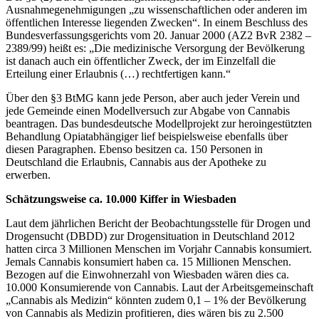
Ausnahmegenehmigungen „zu wissenschaftlichen oder anderen im
öffentlichen Interesse liegenden Zwecken“. In einem Beschluss des
Bundesverfassungsgerichts vom 20. Januar 2000 (AZ2 BvR 2382 –
2389/99) heißt es: „Die medizinische Versorgung der Bevölkerung
ist danach auch ein öffentlicher Zweck, der im Einzelfall die
Erteilung einer Erlaubnis (…) rechtfertigen kann.“
Über den §3 BtMG kann jede Person, aber auch jeder Verein und
jede Gemeinde einen Modellversuch zur Abgabe von Cannabis
beantragen. Das bundesdeutsche Modellprojekt zur heroingestützten
Behandlung Opiatabhängiger lief beispielsweise ebenfalls über
diesen Paragraphen. Ebenso besitzen ca. 150 Personen in
Deutschland die Erlaubnis, Cannabis aus der Apotheke zu
erwerben.
Schätzungsweise ca. 10.000 Kiffer in Wiesbaden
Laut dem jährlichen Bericht der Beobachtungsstelle für Drogen und
Drogensucht (DBDD) zur Drogensituation in Deutschland 2012
hatten circa 3 Millionen Menschen im Vorjahr Cannabis konsumiert.
Jemals Cannabis konsumiert haben ca. 15 Millionen Menschen.
Bezogen auf die Einwohnerzahl von Wiesbaden wären dies ca.
10.000 Konsumierende von Cannabis. Laut der Arbeitsgemeinschaft
„Cannabis als Medizin“ könnten zudem 0,1 – 1% der Bevölkerung
von Cannabis als Medizin profitieren, dies wären bis zu 2.500