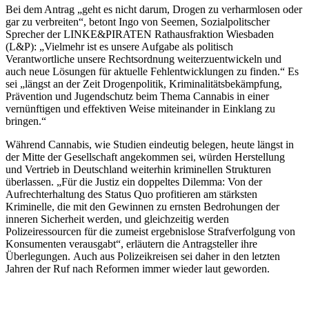
Bei dem Antrag „geht es nicht darum, Drogen zu verharmlosen oder
gar zu verbreiten“, betont Ingo von Seemen, Sozialpolitscher
Sprecher der LINKE&PIRATEN Rathausfraktion Wiesbaden
(L&P): „Vielmehr ist es unsere Aufgabe als politisch
Verantwortliche unsere Rechtsordnung weiterzuentwickeln und
auch neue Lösungen für aktuelle Fehlentwicklungen zu finden.“ Es
sei „längst an der Zeit Drogenpolitik, Kriminalitätsbekämpfung,
Prävention und Jugendschutz beim Thema Cannabis in einer
vernünftigen und effektiven Weise miteinander in Einklang zu
bringen.“
Während Cannabis, wie Studien eindeutig belegen, heute längst in
der Mitte der Gesellschaft angekommen sei, würden Herstellung
und Vertrieb in Deutschland weiterhin kriminellen Strukturen
überlassen. „Für die Justiz ein doppeltes Dilemma: Von der
Aufrechterhaltung des Status Quo profitieren am stärksten
Kriminelle, die mit den Gewinnen zu ernsten Bedrohungen der
inneren Sicherheit werden, und gleichzeitig werden
Polizeiressourcen für die zumeist ergebnislose Strafverfolgung von
Konsumenten verausgabt“, erläutern die Antragsteller ihre
Überlegungen. Auch aus Polizeikreisen sei daher in den letzten
Jahren der Ruf nach Reformen immer wieder laut geworden.