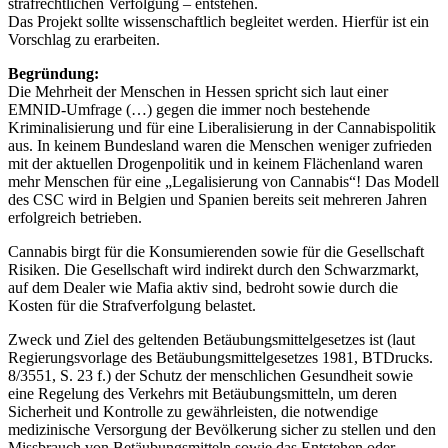
strafrechtlichen Verfolgung – entstehen.
Das Projekt sollte wissenschaftlich begleitet werden. Hierfür ist ein
Vorschlag zu erarbeiten.
Begründung:
Die Mehrheit der Menschen in Hessen spricht sich laut einer
EMNID-Umfrage (…) gegen die immer noch bestehende
Kriminalisierung und für eine Liberalisierung in der Cannabispolitik
aus. In keinem Bundesland waren die Menschen weniger zufrieden
mit der aktuellen Drogenpolitik und in keinem Flächenland waren
mehr Menschen für eine „Legalisierung von Cannabis“! Das Modell
des CSC wird in Belgien und Spanien bereits seit mehreren Jahren
erfolgreich betrieben.
Cannabis birgt für die Konsumierenden sowie für die Gesellschaft
Risiken. Die Gesellschaft wird indirekt durch den Schwarzmarkt,
auf dem Dealer wie Mafia aktiv sind, bedroht sowie durch die
Kosten für die Strafverfolgung belastet.
Zweck und Ziel des geltenden Betäubungsmittelgesetzes ist (laut
Regierungsvorlage des Betäubungsmittelgesetzes 1981, BTDrucks.
8/3551, S. 23 f.) der Schutz der menschlichen Gesundheit sowie
eine Regelung des Verkehrs mit Betäubungsmitteln, um deren
Sicherheit und Kontrolle zu gewährleisten, die notwendige
medizinische Versorgung der Bevölkerung sicher zu stellen und den
Missbrauch von Betäubungsmitteln sowie das Entstehen oder