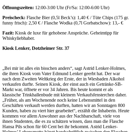
Öffnungszeiten:
12:00-3:00 Uhr (Fr/Sa: 12:00-6:00 Uhr)
Preischeck:
Flasche Bier (0,5l Beck’s): 1,40 € / Tüte Chips (175 gr.
funny frisch): 2,50 € / Flasche Wodka (0,7l Gorbatschow): 13,- €
Fazit:
Kiosk de luxe für gehobene Ansprüche. Geheimtipp für
Whiskyliebhaber.
Kiosk Lenker, Dotzheimer Str. 37
„Bei mir ist alles ein bisschen anders“, sagt Astrid Lenker-Holmes,
die ihren Kiosk vom Vater Edmund Lenker geerbt hat. Der war
nach dem Zweiten Weltkrieg der Erste, der in Wiesbaden Alkohol
verkaufen durfte. Seinen Kiosk, der einst auch ein Getränke-SB-
Markt war, öffnete er vor 34 Jahren. Bis heute kommt er als
klassische Trinkhallenbude mit kleinem Verkaufsfensterchen daher.
„Früher, als am Wochenende noch keine Lebensmittel in den
Geschäften verkauft werden durften, hatten wir an Sonntagen 800
Kunden, haben zu viert hier gearbeitet“, erzählt die Inhaberin. Heute
kommen vor allem Anwohner aus der Nachbarschaft, viele von
ihnen Studenten, die es zu schätzen wissen, dass man die Flasche
Hansa Pils schon für 60 Cent bei ihr bekommt. Astrid Lenker-
Holmes’ Lebensmotto hängt handschriftlich zwischen den Flaschen