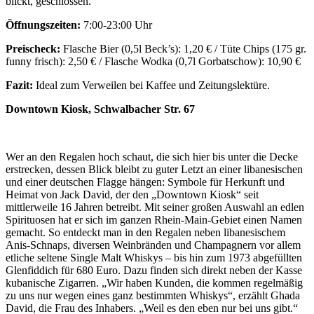
blickt, geschlossen.
Öffnungszeiten:
7:00-23:00 Uhr
Preischeck:
Flasche Bier (0,5l Beck’s): 1,20 € / Tüte Chips (175 gr.
funny frisch): 2,50 € / Flasche Wodka (0,7l Gorbatschow): 10,90 €
Fazit:
Ideal zum Verweilen bei Kaffee und Zeitungslektüre.
Downtown Kiosk, Schwalbacher Str. 67
Wer an den Regalen hoch schaut, die sich hier bis unter die Decke
erstrecken, dessen Blick bleibt zu guter Letzt an einer libanesischen
und einer deutschen Flagge hängen: Symbole für Herkunft und
Heimat von Jack David, der den „Downtown Kiosk“ seit
mittlerweile 16 Jahren betreibt. Mit seiner großen Auswahl an edlen
Spirituosen hat er sich im ganzen Rhein-Main-Gebiet einen Namen
gemacht. So entdeckt man in den Regalen neben libanesischem
Anis-Schnaps, diversen Weinbränden und Champagnern vor allem
etliche seltene Single Malt Whiskys – bis hin zum 1973 abgefüllten
Glenfiddich für 680 Euro. Dazu finden sich direkt neben der Kasse
kubanische Zigarren. „Wir haben Kunden, die kommen regelmäßig
zu uns nur wegen eines ganz bestimmten Whiskys“, erzählt Ghada
David, die Frau des Inhabers. „Weil es den eben nur bei uns gibt.“