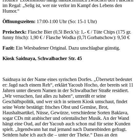
im Regal: „Selig ist, wer nie verlor im Kampf des Lebens den
Humor.“
Öffnungszeiten:
17:00-1:00 Uhr (So: 15-1 Uhr)
Preischeck:
Flasche Bier (0,5l Beck’s): 1,- € / Tüte Chips (175 gr.
funny frisch): 1,90 € / Flasche Wodka (0,7l Gorbatschow): 9,50 €
Fazit:
Ein Wiesbadener Original. Dazu unschlagbar günstig.
Kiosk Saidnaya, Schwalbacher Str. 45
Saidnaya ist der Name eines syrischen Dorfes. „Übersetzt bedeutet
er: Jagd nach einem Reh“, erklärt Yacoub Hocho, der bereits seit 11
Jahren unter diesem Namen in der Schwalbacher Straße residiert.
„Wir versuchen, fast alles zu haben“, umreißt er seine
Geschäftspolitik, und wer sich in seinem Kiosk umschaut, findet
seine Worte bestätigt: frisches Obst und Gemüse, Brot,
Haushaltsartikel, Nüsse, Gewürze, verschiedene Sorten Baklava,
sogar CDs mit arabischer und orientalischer Musik. An der Wand
hängt eine Oud, auf der Yacoub auch schon mal für seine Kunden
spielt. „Irgendwann hat mal jemand nach Damenbinden gefragt.
Seitdem habe ich auch die – unter der Theke.“ Dass an den