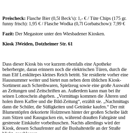
Preischeck:
Flasche Bier (0,5l Beck’s): 1,- € / Tüte Chips (175 gr.
funny frisch): 1,95 € / Flasche Wodka (0,7l Gorbatschow): 7,99 €
Fazit:
Der Megastore unter den Wiesbadener Kiosken.
Kiosk 3Weiden, Dotzheimer Str. 61
Dass dieser Kiosk bis vor kurzem ebenfalls eine Apotheke
beherbergte, daran erinnern noch die elektrischen Türen, durch die
man Elif Lenklitepes kleines Reich betritt. Sie residierte vorher eine
Hausnummer weiter und bietet nun neben dem üblichen Kiosk-
Sortiment auch Schreibwaren, Spielzeug sowie eine große Auswahl
an Zeitungen und Zeitschriften an. Außerdem kann man bei ihr
seinen Lottoschein abgeben. „Vormittags kommen die Älteren und
holen ihren Kaffee und die Bild-Zeitung“, erzählt sie. „Nachmittags
dann die Schüler, die Süßigkeiten und Getränke kaufen.“ Der mit
Blumentöpfen dekorierte Holztresen hinter der großen Scheibe lädt
zum Sitzen und Rausgucken ein, während draußen Fahrgäste und
gestresste Einkäufer vorbeihuschen. Nachts allerdings wird der
Kiosk, dessen Schaufenster auf die Bushaltestelle an der Straße