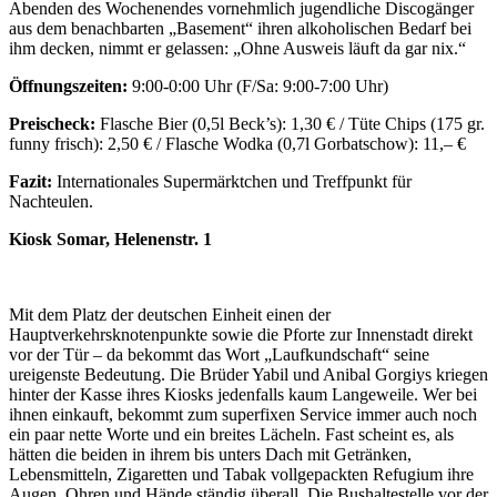
Abenden des Wochenendes vornehmlich jugendliche Discogänger
aus dem benachbarten „Basement“ ihren alkoholischen Bedarf bei
ihm decken, nimmt er gelassen: „Ohne Ausweis läuft da gar nix.“
Öffnungszeiten:
9:00-0:00 Uhr (F/Sa: 9:00-7:00 Uhr)
Preischeck:
Flasche Bier (0,5l Beck’s): 1,30 € / Tüte Chips (175 gr.
funny frisch): 2,50 € / Flasche Wodka (0,7l Gorbatschow): 11,– €
Fazit:
Internationales Supermärktchen und Treffpunkt für
Nachteulen.
Kiosk Somar, Helenenstr. 1
Mit dem Platz der deutschen Einheit einen der
Hauptverkehrsknotenpunkte sowie die Pforte zur Innenstadt direkt
vor der Tür – da bekommt das Wort „Laufkundschaft“ seine
ureigenste Bedeutung. Die Brüder Yabil und Anibal Gorgiys kriegen
hinter der Kasse ihres Kiosks jedenfalls kaum Langeweile. Wer bei
ihnen einkauft, bekommt zum superfixen Service immer auch noch
ein paar nette Worte und ein breites Lächeln. Fast scheint es, als
hätten die beiden in ihrem bis unters Dach mit Getränken,
Lebensmitteln, Zigaretten und Tabak vollgepackten Refugium ihre
Augen, Ohren und Hände ständig überall. Die Bushaltestelle vor der