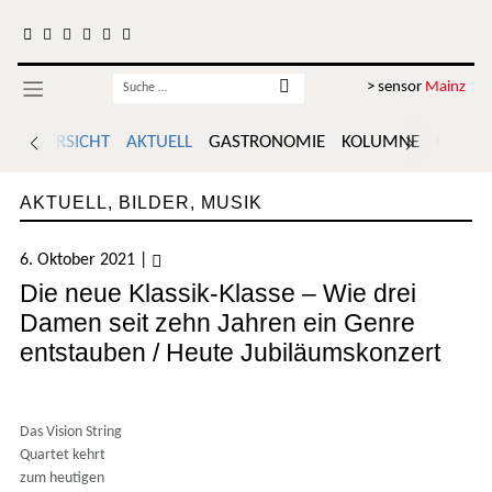
Zum Inhalt springen
Username
> sensor
Mainz
ÜBERSICHT
AKTUELL
GASTRONOMIE
KOLUMNE
POLITI
AKTUELL
,
BILDER
,
MUSIK
6. Oktober 2021
|
Die neue Klassik-Klasse – Wie drei
Damen seit zehn Jahren ein Genre
entstauben / Heute Jubiläumskonzert
Das Vision String
Quartet kehrt
zum heutigen