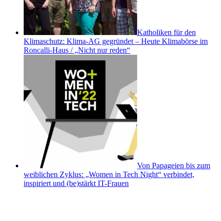
Katholiken für den
Klimaschutz: Klima-AG gegründet – Heute Klimabörse im
Roncalli-Haus / „Nicht nur reden“
Von Papageien bis zum
weiblichen Zyklus: „Women in Tech Night“ verbindet,
inspiriert und (be)stärkt IT-Frauen