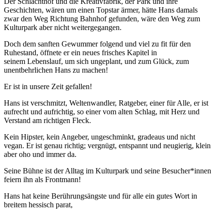
Der Schlachthof und die Kreativfabrik, der Park und ihre
Geschichten, wären um einen Topstar ärmer, hätte Hans damals
zwar den Weg Richtung Bahnhof gefunden, wäre den Weg zum
Kulturpark aber nicht weitergegangen.
Doch dem sanften Gewummer folgend und viel zu fit für den
Ruhestand, öffnete er ein neues frisches Kapitel in
seinem Lebenslauf, um sich ungeplant, und zum Glück, zum
unentbehrlichen Hans zu machen!
Er ist in unsere Zeit gefallen!
Hans ist verschmitzt, Weltenwandler, Ratgeber, einer für Alle, er ist
aufrecht und aufrichtig, so einer vom alten Schlag, mit Herz und
Verstand am richtigen Fleck.
Kein Hipster, kein Angeber, ungeschminkt, gradeaus und nicht
vegan. Er ist genau richtig; vergnügt, entspannt und neugierig, klein
aber oho und immer da.
Seine Bühne ist der Alltag im Kulturpark und seine Besucher*innen
feiern ihn als Frontmann!
Hans hat keine Berührungsängste und für alle ein gutes Wort in
breitem hessisch parat,