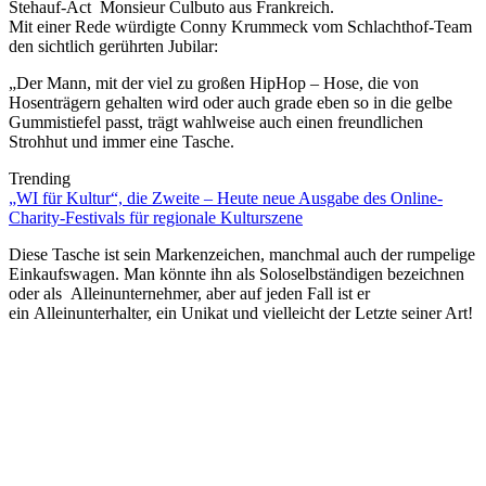
Stehauf-Act Monsieur Culbuto aus Frankreich.
Mit einer Rede würdigte Conny Krummeck vom Schlachthof-Team
den sichtlich gerührten Jubilar:
„Der Mann, mit der viel zu großen HipHop – Hose, die von
Hosenträgern gehalten wird oder auch grade eben so in die gelbe
Gummistiefel passt, trägt wahlweise auch einen freundlichen
Strohhut und immer eine Tasche.
Trending
„WI für Kultur“, die Zweite – Heute neue Ausgabe des Online-
Charity-Festivals für regionale Kulturszene
Diese Tasche ist sein Markenzeichen, manchmal auch der rumpelige
Einkaufswagen. Man könnte ihn als Soloselbständigen bezeichnen
oder als Alleinunternehmer, aber auf jeden Fall ist er
ein Alleinunterhalter, ein Unikat und vielleicht der Letzte seiner Art!