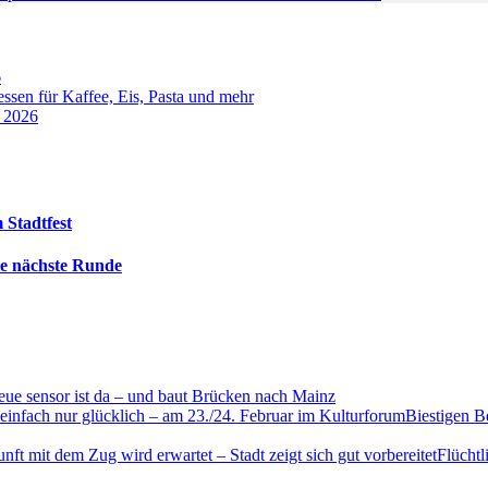
6
sen für Kaffee, Eis, Pasta und mehr
t 2026
 Stadtfest
die nächste Runde
eue sensor ist da – und baut Brücken nach Mainz
Biestigen B
Flücht