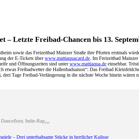
net – Letzte Freibad-Chancen bis 13. Septe
eim sowie das Freizeitbad Mainzer Straße ihre Pforten erstmals wieder 
ung der E-Tickets über
www.mattiaquacard.de
. Im Freizeitbad Mainzer
arife und Öffnungszeiten sind unter
www.mattiaqua.de
einsehbar. Tröstl
ch etwas Freibadwetter die Hallenbadsaison“: Das Freibad Kleinfeldche
, drei Tage Freibad-Verlängerung in die nächste Woche hinein wären n
Dancefloor, Indie-Rap
…
piele – Drei unterhaltsame Stücke in herrlicher Kulisse