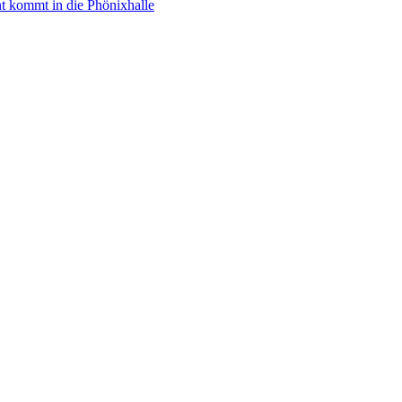
nt kommt in die Phönixhalle