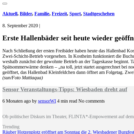
Aktuell
,
Bilder
,
Familie
,
Freizeit
,
Sport
,
Stadtgeschehen
8. September 2020
|
Erste Hallenbäder seit heute wieder geöff
Nach Schließung der ersten Freibäder haben heute das Hallenbad Kosth
Zwei-Schicht-Betrieb vorgesehen. In Kostheim funktioniert die Buch
weshalb zunächst der gewohnte Betrieb an der Tageskasse beginnt. T
Spätsommerwärme denken – „na toll, jetzt startet ausgerechnet bei no
geöffnet, das Hallenbad Kleinfeldchen dann öffnet am Folgetag. Zwei
(sun/Foto Mattiaqua)
Sensor Veranstaltungs-Tipps: Wiesbaden dreht auf
6 Monaten ago
by
sensorWI
4 min read
No comments
Ob politischer Diskurs im Theater, FLINTA*-Empowerment auf dem 
Trending
Räuber Hotzenplotz eröffnet am Sonntag die 2. Wiesbadener Burgfests