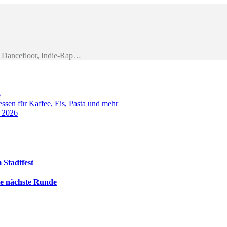
Dancefloor, Indie-Rap
…
6
sen für Kaffee, Eis, Pasta und mehr
t 2026
 Stadtfest
die nächste Runde