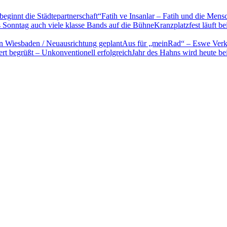
“Fatih ve Insanlar – Fatih und die Men
Kranzplatzfest läuft b
Aus für „meinRad“ – Eswe Verke
Jahr des Hahns wird heute b