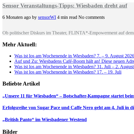
Sensor Veranstaltungs-Tipps: Wiesbaden dreht auf
6 Monaten ago
by
sensorWI
4 min read
No comments
Ob politischer Diskurs im Theater, FLINTA*-Empowerment auf dem 
Mehr Aktuell:
Was ist los am Wochenende in Wiesbaden? 7. – 9. August 202
Auf und Zu: Wiesbadens Café-Boom hält an! Diese neuen Adres
Was ist los am Wochenende in Wiesbaden? 31. Juli – 2. Augus
Was ist los am Wochenende in Wiesbaden? 17. – 19. Juli
Beliebte Artikel
„Unsere 11 für Wiesbaden“ – Botschafter-Kampagne startet beim
Erfolgsreihe von Sugar Pace und Caffe Nero geht am 4. Juli in 
„British Panto“ im Wiesbadener Westend
Bilder