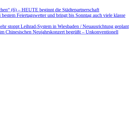
schen“ (6) – HEUTE beginnt die Städtepartnerschaft
ei bestem Feiertagswetter und bringt bis Sonntag auch viele klasse
hr stoppt Leihrad-System in Wiesbaden / Neuausrichtung geplant
eim Chinesischen Neujahrskonzert begrüßt – Unkonventionell