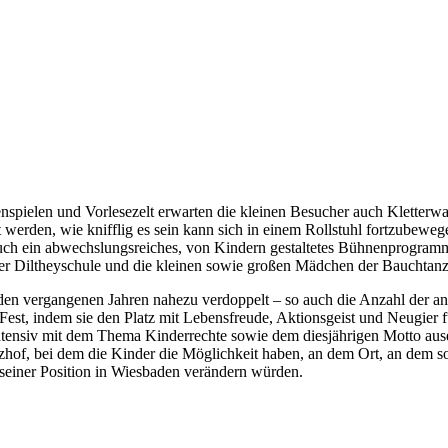
nspielen und Vorlesezelt erwarten die kleinen Besucher auch Kletterwa
werden, wie knifflig es sein kann sich in einem Rollstuhl fortzubeweg
s auch ein abwechslungsreiches, von Kindern gestaltetes Bühnenprogram
r Diltheyschule und die kleinen sowie großen Mädchen der Bauchtanz
in den vergangenen Jahren nahezu verdoppelt – so auch die Anzahl der 
est, indem sie den Platz mit Lebensfreude, Aktionsgeist und Neugier fü
 intensiv mit dem Thema Kinderrechte sowie dem diesjährigen Motto aus
tzhof, bei dem die Kinder die Möglichkeit haben, an dem Ort, an dem so
 seiner Position in Wiesbaden verändern würden.