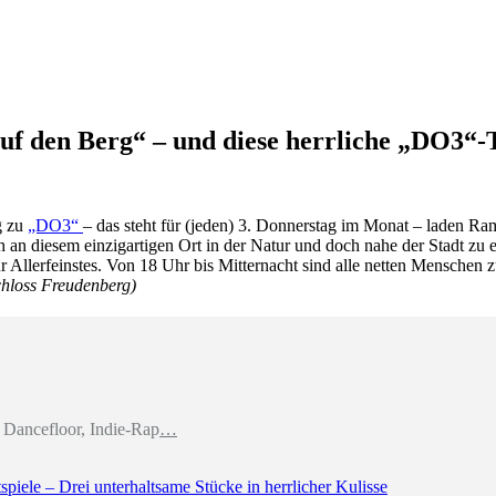
auf den Berg“ – und diese herrliche „DO3“-
g zu
„DO3“
– das steht für (jeden) 3. Donnerstag im Monat – laden R
ich an diesem einzigartigen Ort in der Natur und doch nahe der Stadt zu
llerfeinstes. Von 18 Uhr bis Mitternacht sind alle netten Menschen z
chloss Freudenberg)
Dancefloor, Indie-Rap
…
piele – Drei unterhaltsame Stücke in herrlicher Kulisse