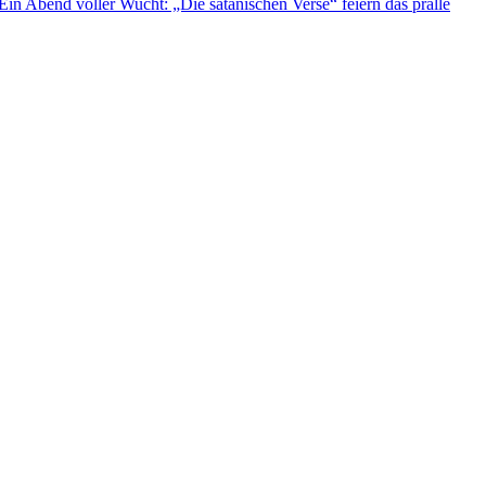
Ein Abend voller Wucht: „Die satanischen Verse“ feiern das pralle