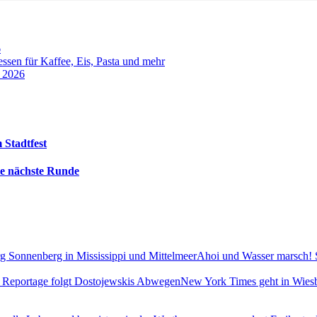
6
sen für Kaffee, Eis, Pasta und mehr
t 2026
 Stadtfest
die nächste Runde
Ahoi und Wasser marsch! 
New York Times geht in Wiesb