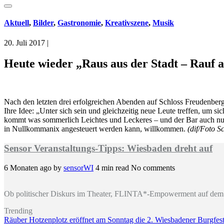
Aktuell
,
Bilder
,
Gastronomie
,
Kreativszene
,
Musik
20. Juli 2017
|
Heute wieder „Raus aus der Stadt – Rauf 
Nach den letzten drei erfolgreichen Abenden auf Schloss Freudenber
Ihre Idee: „Unter sich sein und gleichzeitig neue Leute treffen, um s
kommt was sommerlich Leichtes und Leckeres – und der Bar auch nur A
in Nullkommanix angesteuert werden kann, willkommen.
(dif/Foto S
Sensor Veranstaltungs-Tipps: Wiesbaden dreht auf
6 Monaten ago
by
sensorWI
4 min read
No comments
Ob politischer Diskurs im Theater, FLINTA*-Empowerment auf dem 
Trending
Räuber Hotzenplotz eröffnet am Sonntag die 2. Wiesbadener Burgfests