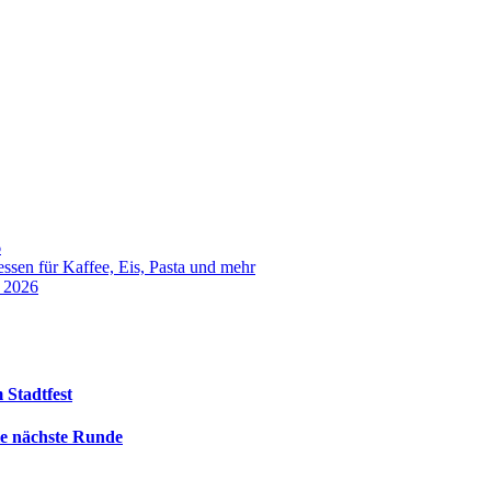
6
sen für Kaffee, Eis, Pasta und mehr
t 2026
 Stadtfest
die nächste Runde