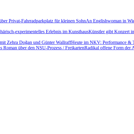
An Englishwoman in Wiesb
Künstler gibt Konzert i
Heute im NKV: Performance & Ta
Radikal offene Form der 