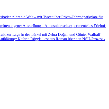
aden rührt die Welt – mit Tweet über Privat-Fahrradparkplatz für
nmitten eigener Ausstellung – Atmosphärisch-experimentelles Erlebnis
lk zur Lage in der Türkei mit Zehra Doğan und Günter Wallraff
Aufklärung: Kathrin Röggla liest aus Roman über den NSU-Prozess /