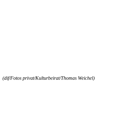
(dif/Fotos privat/Kulturbeirat/Thomas Weichel)