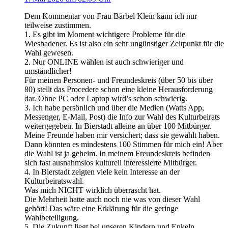
Dem Kommentar von Frau Bärbel Klein kann ich nur
teilweise zustimmen.
1. Es gibt im Moment wichtigere Probleme für die
Wiesbadener. Es ist also ein sehr ungünstiger Zeitpunkt für die
Wahl gewesen.
2. Nur ONLINE wählen ist auch schwieriger und
umständlicher!
Für meinen Personen- und Freundeskreis (über 50 bis über
80) stellt das Procedere schon eine kleine Herausforderung
dar. Ohne PC oder Laptop wird’s schon schwierig.
3. Ich habe persönlich und über die Medien (Watts App,
Messenger, E-Mail, Post) die Info zur Wahl des Kulturbeirats
weitergegeben. In Bierstadt alleine an über 100 Mitbürger.
Meine Freunde haben mir versichert; dass sie gewählt haben.
Dann könnten es mindestens 100 Stimmen für mich ein! Aber
die Wahl ist ja geheim. In meinem Freundeskreis befinden
sich fast ausnahmslos kulturell interessierte Mitbürger.
4. In Bierstadt zeigten viele kein Interesse an der
Kulturbeiratswahl.
Was mich NICHT wirklich überrascht hat.
Die Mehrheit hatte auch noch nie was von dieser Wahl
gehört! Das wäre eine Erklärung für die geringe
Wahlbeteiligung.
5. Die Zukunft liegt bei unseren Kindern und Enkeln.