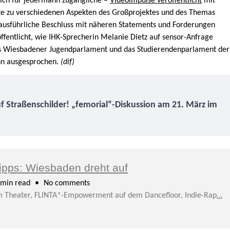
lich für jedermann zugängliche –
Videoimpulse veröffentlicht
mit
te zu verschiedenen Aspekten des Großprojektes und des Themas
 ausführliche Beschluss mit näheren Statements und Forderungen
fentlicht, wie IHK-Sprecherin Melanie Dietz auf sensor-Anfrage
das Wiesbadener Jugendparlament und das Studierendenparlament der
hn ausgesprochen.
(dif)
 Straßenschilder! „femorial“-Diskussion am 21. März im
ipps: Wiesbaden dreht auf
min read
No comments
 im Theater, FLINTA*-Empowerment auf dem Dancefloor, Indie-Rap
…