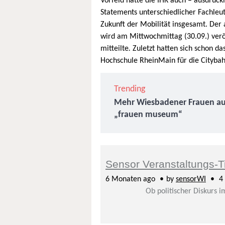
Vorfeld hatte die IHK auch – ausdrück
Statements unterschiedlicher Fachleu
Zukunft der Mobilität insgesamt. Der
wird am Mittwochmittag (30.09.) veröf
mitteilte
.
Zuletzt hatten sich schon 
Hochschule RheinMain für die Cityba
Trending
Mehr Wiesbadener Frauen auf
„frauen museum“
Sensor Veranstaltungs-T
6 Monaten ago
by
sensorWI
4 
Ob politischer Diskurs